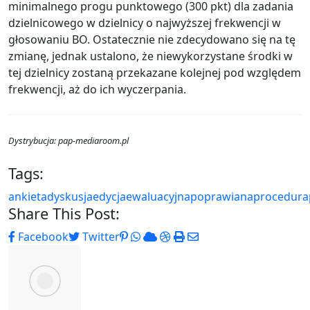
minimalnego progu punktowego (300 pkt) dla zadania
dzielnicowego w dzielnicy o najwyższej frekwencji w
głosowaniu BO. Ostatecznie nie zdecydowano się na tę
zmianę, jednak ustalono, że niewykorzystane środki w
tej dzielnicy zostaną przekazane kolejnej pod względem
frekwencji, aż do ich wyczerpania.
Dystrybucja: pap-mediaroom.pl
Tags:
ankieta
dyskusja
edycja
ewaluacyjna
poprawiana
procedura
Share This Post:
Pinterest
Whatsapp
Cloud
StumbleUpon
Print
Share
Facebook
Twitter
via
Email