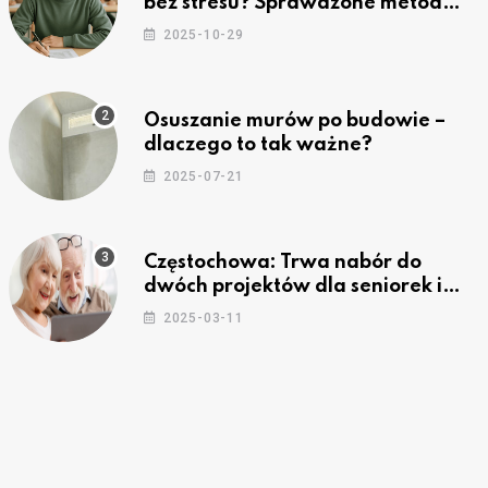
bez stresu? Sprawdzone metody
nauki z kursów w Częstochowie
2025-10-29
Osuszanie murów po budowie –
dlaczego to tak ważne?
2025-07-21
Częstochowa: Trwa nabór do
dwóch projektów dla seniorek i
seniorów
2025-03-11