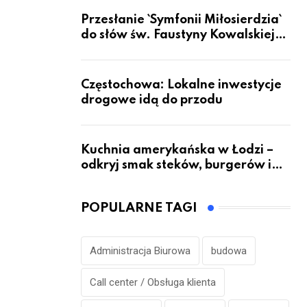
Przesłanie `Symfonii Miłosierdzia`
do słów św. Faustyny Kowalskiej
dotrze do ok. 6 mld ludzi na Ziemi
Częstochowa: Lokalne inwestycje
drogowe idą do przodu
Kuchnia amerykańska w Łodzi –
odkryj smak steków, burgerów i
grillowanych specjałów
POPULARNE TAGI
Administracja Biurowa
budowa
Call center / Obsługa klienta