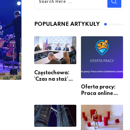
POPULARNE ARTYKUŁY
Częstochowa:
`Czas na staż`
andndash;
Oferta pracy:
ruszył nabór
Praca online
Dodatkowa
(Zawiercie)