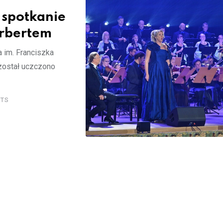
 spotkanie
erbertem
 im. Franciszka
 został uczczono
TS