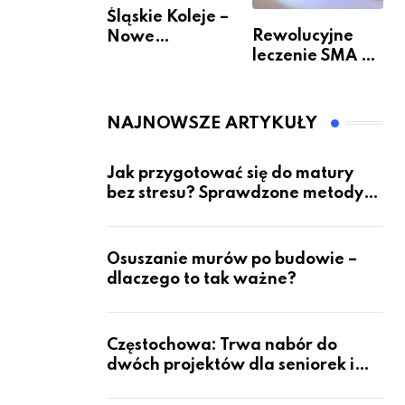
Śląskie Koleje –
Rewolucyjne
Nowe
leczenie SMA –
Możliwości
jak wygląda
Podróżowania
przyszłość dla
pacjentów?
NAJNOWSZE ARTYKUŁY
Jak przygotować się do matury
bez stresu? Sprawdzone metody
nauki z kursów w Częstochowie
Osuszanie murów po budowie –
dlaczego to tak ważne?
Częstochowa: Trwa nabór do
dwóch projektów dla seniorek i
seniorów