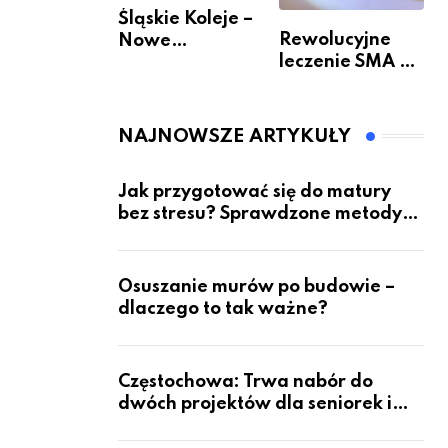
Śląskie Koleje –
Rewolucyjne
Nowe
leczenie SMA –
Możliwości
jak wygląda
Podróżowania
przyszłość dla
pacjentów?
NAJNOWSZE ARTYKUŁY
Jak przygotować się do matury
bez stresu? Sprawdzone metody
nauki z kursów w Częstochowie
Osuszanie murów po budowie –
dlaczego to tak ważne?
Częstochowa: Trwa nabór do
dwóch projektów dla seniorek i
seniorów