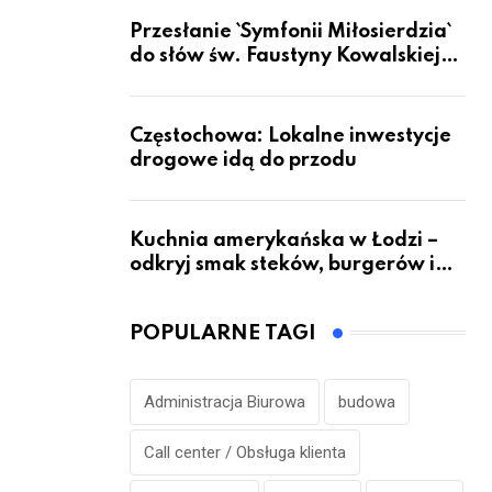
Przesłanie `Symfonii Miłosierdzia`
do słów św. Faustyny Kowalskiej
dotrze do ok. 6 mld ludzi na Ziemi
Częstochowa: Lokalne inwestycje
drogowe idą do przodu
Kuchnia amerykańska w Łodzi –
odkryj smak steków, burgerów i
grillowanych specjałów
POPULARNE TAGI
Administracja Biurowa
budowa
Call center / Obsługa klienta