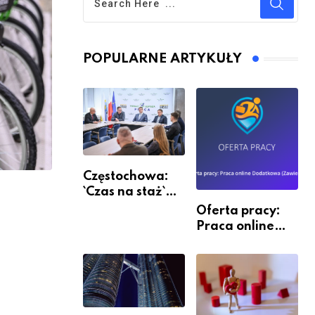
POPULARNE ARTYKUŁY
Częstochowa:
`Czas na staż`
andndash;
Oferta pracy:
ruszył nabór
Praca online
Dodatkowa
(Zawiercie)