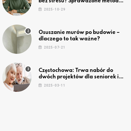
bez stresu? Sprawdzone metody
nauki z kursów w Częstochowie
2025-10-29
Osuszanie murów po budowie –
dlaczego to tak ważne?
2025-07-21
Częstochowa: Trwa nabór do
dwóch projektów dla seniorek i
seniorów
2025-03-11