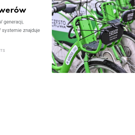
rowerów
 generacji,
W systemie znajduje
TS