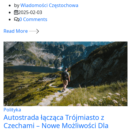
by
Wiadomości Częstochowa
2025-02-03
0
Comments
Read More
Polityka
Autostrada łącząca Trójmiasto z
Czechami – Nowe Możliwości Dla