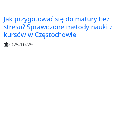
Jak przygotować się do matury bez
stresu? Sprawdzone metody nauki z
kursów w Częstochowie
2025-10-29
Osuszanie murów po budowie – dlaczego
to tak ważne?
2025-07-21