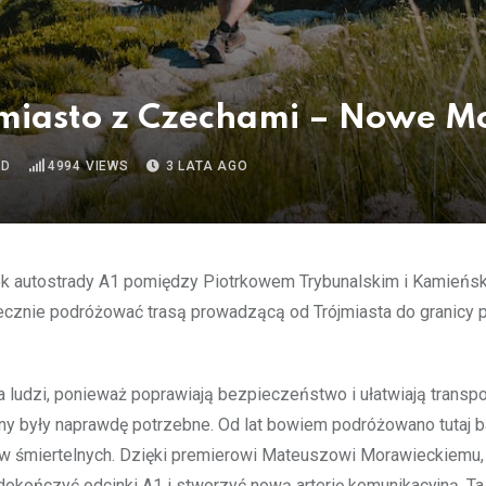
jmiasto z Czechami – Nowe Mo
AD
4994
VIEWS
3 LATA AGO
nek autostrady A1 pomiędzy Piotrkowem Trybunalskim i Kamieńs
ecznie podróżować trasą prowadzącą od Trójmiasta do granicy 
ludzi, ponieważ poprawiają bezpieczeństwo i ułatwiają transpo
iany były naprawdę potrzebne. Od lat bowiem podróżowano tutaj 
 śmiertelnych. Dzięki premierowi Mateuszowi Morawieckiemu, 
ę dokończyć odcinki A1 i stworzyć nową arterię komunikacyjną. Ta