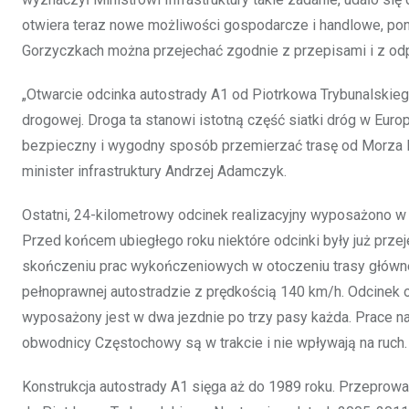
otwiera teraz nowe możliwości gospodarcze i handlowe, pon
Gorzyczkach można przejechać zgodnie z przepisami i z o
„Otwarcie odcinka autostrady A1 od Piotrkowa Trybunalskieg
drogowej. Droga ta stanowi istotną część siatki dróg w Eur
bezpieczny i wygodny sposób przemierzać trasę od Morza B
minister infrastruktury Andrzej Adamczyk.
Ostatni, 24-kilometrowy odcinek realizacyjny wyposażono w
Przed końcem ubiegłego roku niektóre odcinki były już prze
skończeniu prac wykończeniowych w otoczeniu trasy głównej
pełnoprawnej autostradzie z prędkością 140 km/h. Odcine
wyposażony jest w dwa jezdnie po trzy pasy każda. Prace 
obwodnicy Częstochowy są w trakcie i nie wpływają na ruch.
Konstrukcja autostrady A1 sięga aż do 1989 roku. Przeprow