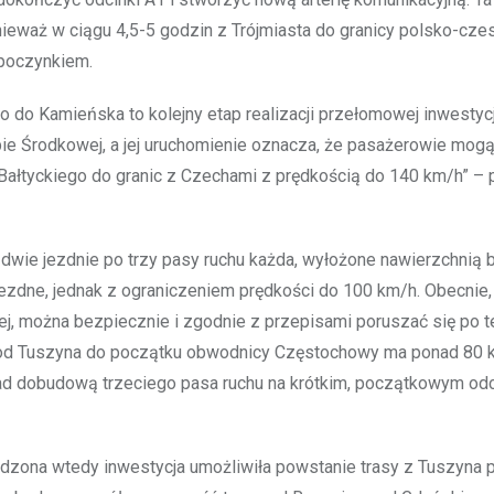
ieważ w ciągu 4,5-5 godzin z Trójmiasta do granicy polsko-czes
dpoczynkiem.
o do Kamieńska to kolejny etap realizacji przełomowej inwestycj
opie Środkowej, a jej uruchomienie oznacza, że pasażerowie mogą
ałtyckiego do granic z Czechami z prędkością do 140 km/h” – 
 dwie jezdnie po trzy pasy ruchu każda, wyłożone nawierzchnią
jezdne, jednak z ograniczeniem prędkości do 100 km/h. Obecnie,
, można bezpiecznie i zgodnie z przepisami poruszać się po t
k od Tuszyna do początku obwodnicy Częstochowy ma ponad 80 
nad dobudową trzeciego pasa ruchu na krótkim, początkowym od
adzona wtedy inwestycja umożliwiła powstanie trasy z Tuszyna 