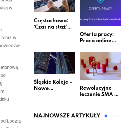
kiej w
Częstochowa:
`Czas na staż`
i
andndash;
Oferta pracy:
 teraz w
ruszył nabór
Praca online
powiedział
Dodatkowa
(Zawiercie)
 betonową.
 po
Śląskie Koleje –
ej
Rewolucyjne
Nowe
km i
leczenie SMA –
Możliwości
cinku
jak wygląda
Podróżowania
przyszłość dla
pacjentów?
NAJNOWSZE ARTYKUŁY
pod Łodzią