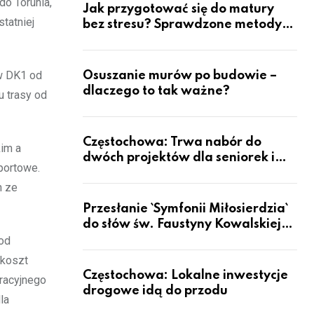
o Torunia,
Jak przygotować się do matury
tatniej
bez stresu? Sprawdzone metody
nauki z kursów w Częstochowie
w DK1 od
Osuszanie murów po budowie –
dlaczego to tak ważne?
 trasy od
Częstochowa: Trwa nabór do
kim a
dwóch projektów dla seniorek i
portowe.
seniorów
h ze
Przesłanie `Symfonii Miłosierdzia`
do słów św. Faustyny Kowalskiej
dotrze do ok. 6 mld ludzi na Ziemi
 od
 koszt
Częstochowa: Lokalne inwestycje
eracyjnego
drogowe idą do przodu
la