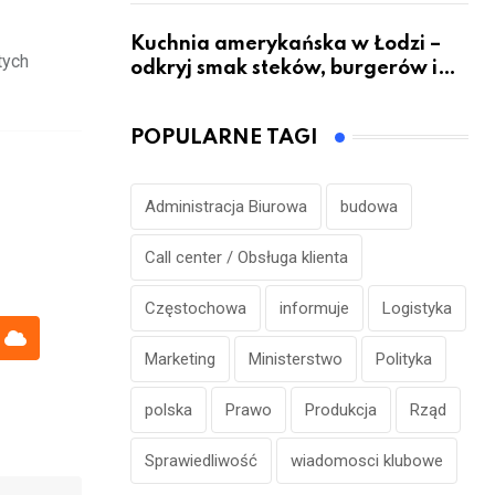
Kuchnia amerykańska w Łodzi –
tych
odkryj smak steków, burgerów i
grillowanych specjałów
POPULARNE TAGI
Administracja Biurowa
budowa
Call center / Obsługa klienta
Częstochowa
informuje
Logistyka
sapp
Cloud
Marketing
Ministerstwo
Polityka
polska
Prawo
Produkcja
Rząd
Sprawiedliwość
wiadomosci klubowe