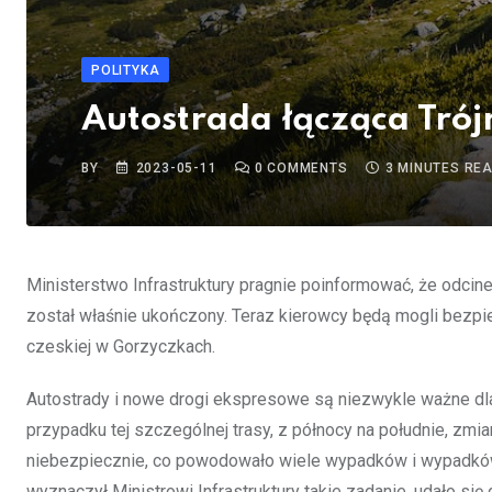
POLITYKA
Autostrada łącząca Tró
BY
2023-05-11
0
COMMENTS
3 MINUTES RE
Ministerstwo Infrastruktury pragnie poinformować, że odci
został właśnie ukończony. Teraz kierowcy będą mogli bezpi
czeskiej w Gorzyczkach.
Autostrady i nowe drogi ekspresowe są niezwykle ważne dla 
przypadku tej szczególnej trasy, z północy na południe, zm
niebezpiecznie, co powodowało wiele wypadków i wypadków
wyznaczył Ministrowi Infrastruktury takie zadanie, udało si