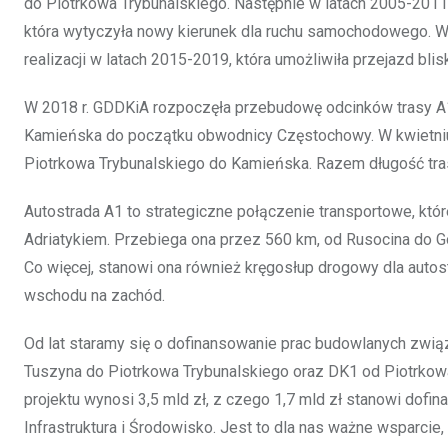
do Piotrkowa Trybunalskiego. Następnie w latach 2005-201
która wytyczyła nowy kierunek dla ruchu samochodowego. W k
realizacji w latach 2015-2019, która umożliwiła przejazd b
W 2018 r. GDDKiA rozpoczęła przebudowę odcinków trasy A
Kamieńska do początku obwodnicy Częstochowy. W kwietniu
Piotrkowa Trybunalskiego do Kamieńska. Razem długość tra
Autostrada A1 to strategiczne połączenie transportowe, kt
Adriatykiem. Przebiega ona przez 560 km, od Rusocina do G
Co więcej, stanowi ona również kręgosłup drogowy dla autos
wschodu na zachód.
Od lat staramy się o dofinansowanie prac budowlanych zwią
Tuszyna do Piotrkowa Trybunalskiego oraz DK1 od Piotrko
projektu wynosi 3,5 mld zł, z czego 1,7 mld zł stanowi dof
Infrastruktura i Środowisko. Jest to dla nas ważne wsparcie, 