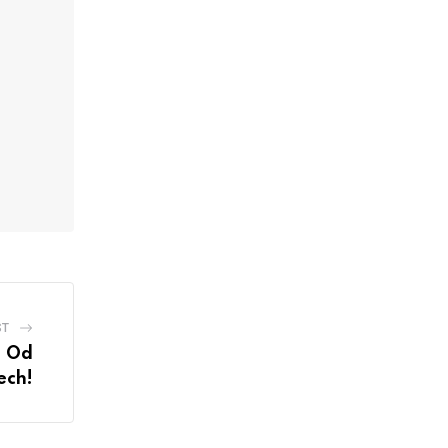
ST
: Od
ech!