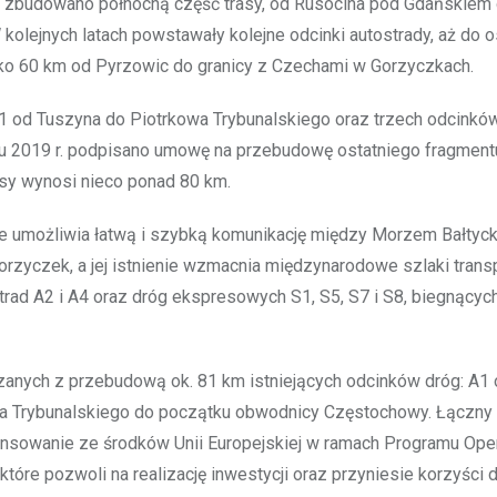
1 zbudowano północną część trasy, od Rusocina pod Gdańskiem d
olejnych latach powstawały kolejne odcinki autostrady, aż do os
lisko 60 km od Pyrzowic do granicy z Czechami w Gorzyczkach.
1 od Tuszyna do Piotrkowa Trybunalskiego oraz trzech odcinkó
 2019 r. podpisano umowę na przebudowę ostatniego fragmentu
sy wynosi nieco ponad 80 km.
óre umożliwia łatwą i szybką komunikację między Morzem Bałtyc
orzyczek, a jej istnienie wzmacnia międzynarodowe szlaki trans
trad A2 i A4 oraz dróg ekspresowych S1, S5, S7 i S8, biegnącyc
zanych z przebudową ok. 81 km istniejących odcinków dróg: A1
wa Trybunalskiego do początku obwodnicy Częstochowy. Łączny
inansowanie ze środków Unii Europejskiej w ramach Programu Op
które pozwoli na realizację inwestycji oraz przyniesie korzyści d