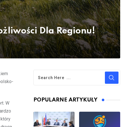
żliwości Dla Regionu!
kiem
polsko-
POPULARNE ARTYKUŁY
rt. W
bardzo
który
 droga