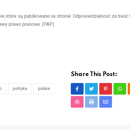
, które są publikowane na stronie. Odpowiedzialność za treść 
stawy prawo prasowe. (PAP)
Share This Post:
o
polityka
polska
Pinterest
What
StumbleUpon
Print
Share
via
Email