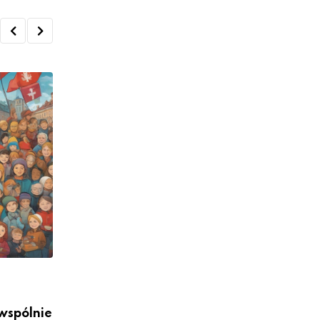
POLITYKA
wspólnie
MFiPR: Nowe rozwiązania w polityce