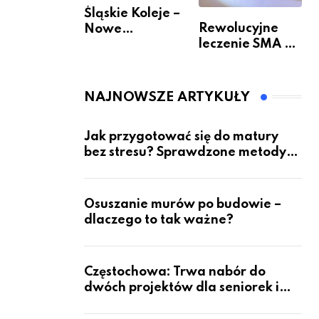
Śląskie Koleje –
Rewolucyjne
Nowe
leczenie SMA –
Możliwości
jak wygląda
Podróżowania
przyszłość dla
pacjentów?
NAJNOWSZE ARTYKUŁY
Jak przygotować się do matury
bez stresu? Sprawdzone metody
nauki z kursów w Częstochowie
Osuszanie murów po budowie –
dlaczego to tak ważne?
Częstochowa: Trwa nabór do
dwóch projektów dla seniorek i
seniorów