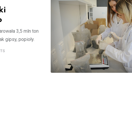
ki
o
rowała 3,5 mln ton
k gipsy, popioły.
TS