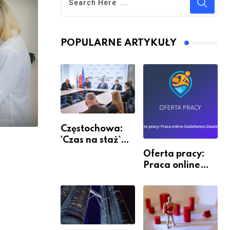
POPULARNE ARTYKUŁY
Częstochowa:
`Czas na staż`
andndash;
Oferta pracy:
ruszył nabór
Praca online
Dodatkowa
(Zawiercie)