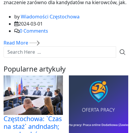
znaczenie zarówno dla kandydatów na kierowców, jak.
by
Wiadomości Częstochowa
2024-03-01
0
Comments
Read More
Popularne artykuły
Częstochowa: `Czas
na staż` andndash;