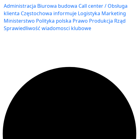
Administracja Biurowa
budowa
Call center / Obsługa
klienta
Częstochowa
informuje
Logistyka
Marketing
Ministerstwo
Polityka
polska
Prawo
Produkcja
Rząd
Sprawiedliwość
wiadomosci klubowe