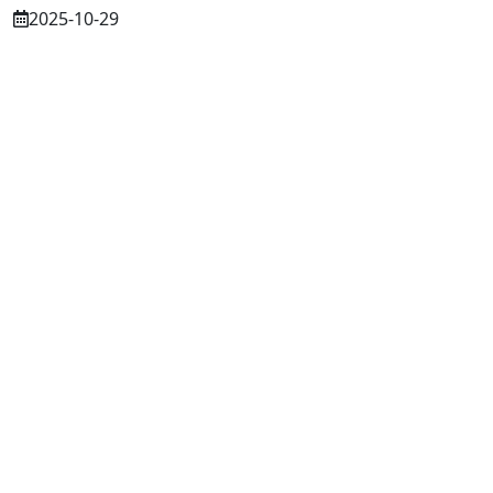
2025-10-29
Osuszanie murów po budowie – dlaczego
to tak ważne?
2025-07-21
Częstochowa: Trwa nabór do dwóch