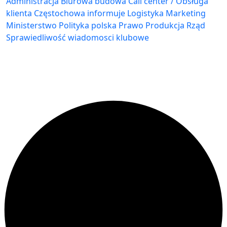
Administracja Biurowa
budowa
Call center / Obsługa
klienta
Częstochowa
informuje
Logistyka
Marketing
Ministerstwo
Polityka
polska
Prawo
Produkcja
Rząd
Sprawiedliwość
wiadomosci klubowe