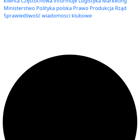
klienta
Częstochowa
informuje
Logistyka
Marketing
Ministerstwo
Polityka
polska
Prawo
Produkcja
Rząd
Sprawiedliwość
wiadomosci klubowe