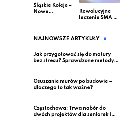
Śląskie Koleje –
Rewolucyjne
Nowe
leczenie SMA –
Możliwości
jak wygląda
Podróżowania
przyszłość dla
pacjentów?
NAJNOWSZE ARTYKUŁY
Jak przygotować się do matury
bez stresu? Sprawdzone metody
nauki z kursów w Częstochowie
Osuszanie murów po budowie –
dlaczego to tak ważne?
Częstochowa: Trwa nabór do
dwóch projektów dla seniorek i
seniorów