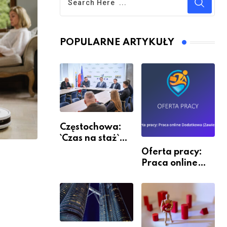
POPULARNE ARTYKUŁY
Częstochowa:
`Czas na staż`
andndash;
Oferta pracy:
ruszył nabór
Praca online
Dodatkowa
(Zawiercie)