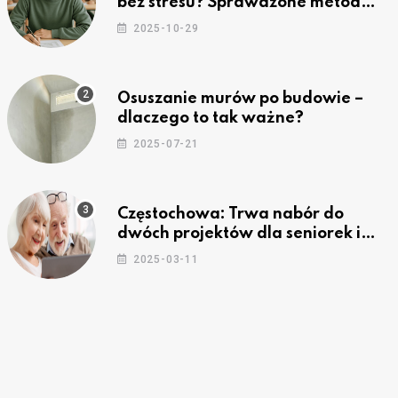
bez stresu? Sprawdzone metody
nauki z kursów w Częstochowie
2025-10-29
Osuszanie murów po budowie –
dlaczego to tak ważne?
2025-07-21
Częstochowa: Trwa nabór do
dwóch projektów dla seniorek i
seniorów
2025-03-11