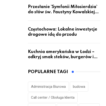
Przesłanie `Symfonii Miłosierdzia`
do słów św. Faustyny Kowalskiej
dotrze do ok. 6 mld ludzi na Ziemi
Częstochowa: Lokalne inwestycje
drogowe idą do przodu
Kuchnia amerykańska w Łodzi –
odkryj smak steków, burgerów i
grillowanych specjałów
POPULARNE TAGI
Administracja Biurowa
budowa
Call center / Obsługa klienta