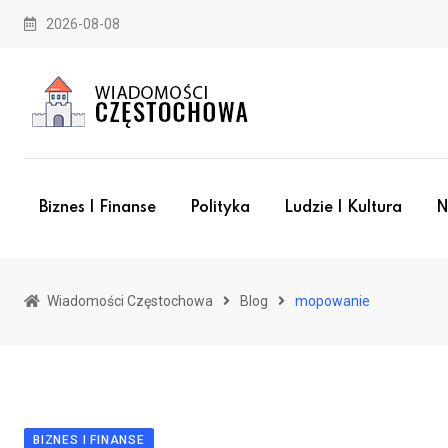
Skip
2026-08-08
to
content
Biznes I Finanse
Polityka
Ludzie I Kultura
N
Wiadomości Częstochowa
Blog
mopowanie
BIZNES I FINANSE