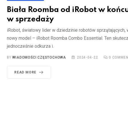
Biała Roomba od iRobot w końc
w sprzedaży
iRobot, światowy lider w dziedzinie robotów sprzątających,
nowy model – iRobot Roomba Combo Essential. Ten skutecz
jednocześnie odkurza i.
BY
WIADOMOŚCI CZĘSTOCHOWA
2024-04-22
0
COMMEN
READ MORE