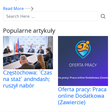
Read More
Popularne artykuły
Częstochowa: `Czas
na staż` andndash;
ruszył nabór
Oferta pracy: Praca
online Dodatkowa
(Zawiercie)