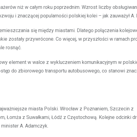
sażerów niż w całym roku poprzednim. Wzrost liczby obsługiwa
woju i znaczącej popularności polskiej kolei – jak zauważył A. B
emieszczania się między miastami. Dlatego połączenia kolejow
ńskie zostały przywrócone. Co więcej, w przyszłości w ramach p
ale rosnąć.
wy element w walce z wykluczeniem komunikacyjnym w polski
 dostęp do zbiorowego transportu autobusowego, co stanowi zna
najważniejsze miasta Polski. Wrocław z Poznaniem, Szczecin z
m, Łomża z Suwałkami, Łódź z Częstochową. Kolejne odcinki d
 minister A. Adamczyk.