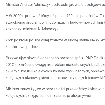
Minister Andrzej Adamczyk podkreśla, jak wiele postępów uda
– W 2020 r. przewieźliśmy już ponad 450 mln pasażerów. To
szerokiemu programowi modernizacji i budowy nowych linii ko
zaznaczył minister A. Adamczyk.
Krok po kroku polska kolej zmierza w stronę stania się św
komfortową podróż.
Przywołując słowa ówczesnego prezesa spółki PKP Polskie L
2012 r., zwrócono uwagę na problem nierentownych, bądź bar
ok. 3 tys. km linii kolejowych zostało wykluczonych, ponieważ
kolejowych stanowią sieci autobusów czy małych busów, któr
Minister zauważył, że w przeszłości przewoźnicy kolejowi sk
kolejowych, uznając, że nie ma sensu je utrzymywać.