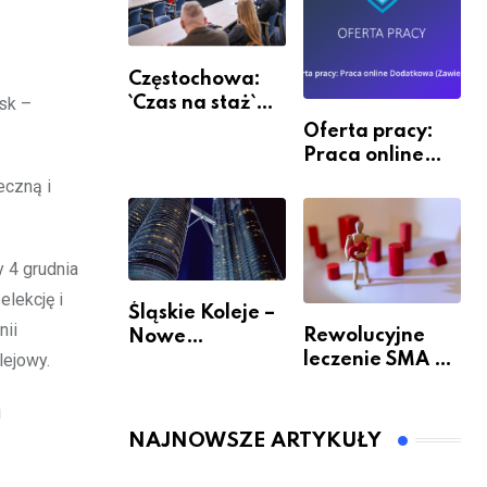
Częstochowa:
`Czas na staż`
ask –
andndash;
Oferta pracy:
ruszył nabór
Praca online
Dodatkowa
eczną i
(Zawiercie)
 4 grudnia
elekcję i
Śląskie Koleje –
nii
Rewolucyjne
Nowe
leczenie SMA –
lejowy.
Możliwości
jak wygląda
Podróżowania
przyszłość dla
i
pacjentów?
NAJNOWSZE ARTYKUŁY