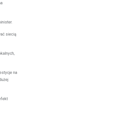
na
nister.
ać siecią
kalnych,
estycje na
dużej
efekt