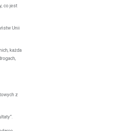
, co jest
ństw Unii
nich, każda
drogach,
etowych z
ltaty”.
odarce