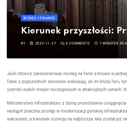
BIZNES I FINANSE
Kierunek przyszłości: 
BY
2023-11-27
0
COMMENTS
7 MINUTES RE
Jeśli chcesz zarezerwować nocleg na ferie zimowe w jednej z
Dane z poprzednich sezonów wskazują, że im bliżej ferii, ty
szeroki wybór miejsc noclegowych w atrakcyjnych cenach. Nie
Ministerstwo Infrastruktury z dumą przedstawia osiągnięcia
nastąpił znaczny postęp w modernizacji polskiej infrastrukt
sukcesem, a kierunek rozwoju na najbliższe lata został już ok