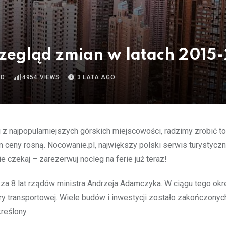
Przegląd zmian w latach 201
AD
4954
VIEWS
3 LATA AGO
 najpopularniejszych górskich miejscowości, radzimy zrobić to 
m ceny rosną. Nocowanie.pl, największy polski serwis turystyczny
 czekaj – zarezerwuj nocleg na ferie już teraz!
 za 8 lat rządów ministra Andrzeja Adamczyka. W ciągu tego ok
ury transportowej. Wiele budów i inwestycji zostało zakończonyc
reślony.