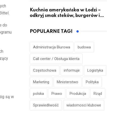
nych
Kuchnia amerykańska w Łodzi –
ittel.
odkryj smak steków, burgerów i
grillowanych specjałów
e do
POPULARNE TAGI
rogramu
Administracja Biurowa
budowa
ch
czący
Call center / Obsługa klienta
Częstochowa
informuje
Logistyka
Marketing
Ministerstwo
Polityka
polska
Prawo
Produkcja
Rząd
róg są w
Sprawiedliwość
wiadomosci klubowe