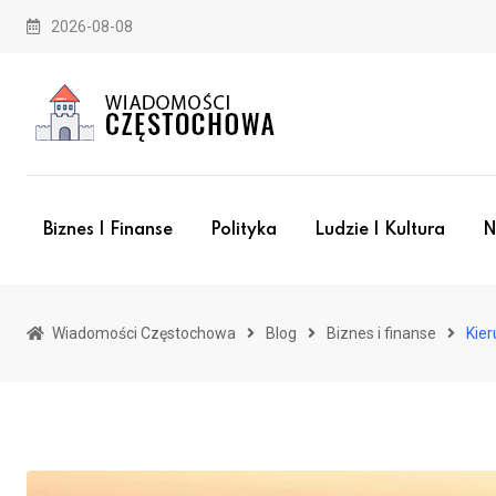
Skip
2026-08-08
to
content
Biznes I Finanse
Polityka
Ludzie I Kultura
N
Wiadomości Częstochowa
Blog
Biznes i finanse
Kier