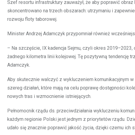
Szef resortu infrastruktury zauważył, że aby poprawić obraz 
skoncentrowano na trzech obszarach: utrzymaniu i zapewnie
rozwoju floty taborowej.
Minister Andrzej Adamczyk przypomniał również wcześniejsz
– Na szczęście, IX kadencja Sejmu, czyli okres 2019–2023, o
żadnego kilometra linii kolejowej. Tę pozytywną tendencję t
Adamczyk.
Aby skutecznie walczyć z wykluczeniem komunikacyjnym w P
szereg działań, które mają na celu poprawę dostępności kolei
nowych tras i wzmocnienie istniejących.
Pełnomocnik rządu ds. przeciwdziałania wykluczeniu komunik
każdym regionie Polski jest jednym z priorytetów rządu. D
udało się znacznie poprawić jakość życia, dzięki czemu ich s