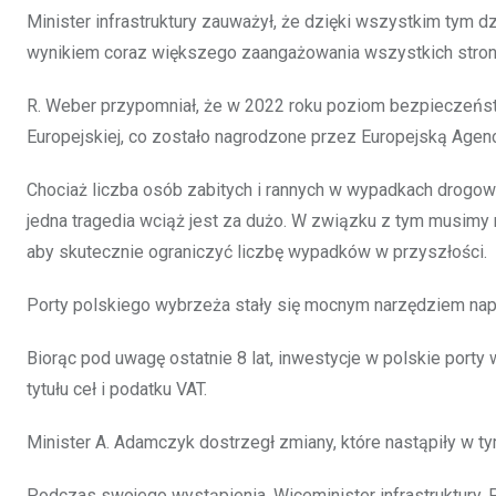
Minister infrastruktury zauważył, że dzięki wszystkim tym d
wynikiem coraz większego zaangażowania wszystkich stron
R. Weber przypomniał, że w 2022 roku poziom bezpieczeńst
Europejskiej, co zostało nagrodzone przez Europejską Ag
Chociaż liczba osób zabitych i rannych w wypadkach drogow
jedna tragedia wciąż jest za dużo. W związku z tym musimy
aby skutecznie ograniczyć liczbę wypadków w przyszłości.
Porty polskiego wybrzeża stały się mocnym narzędziem na
Biorąc pod uwagę ostatnie 8 lat, inwestycje w polskie por
tytułu ceł i podatku VAT.
Minister A. Adamczyk dostrzegł zmiany, które nastąpiły w ty
Podczas swojego wystąpienia, Wiceminister infrastruktury,