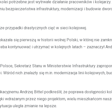
kolei potrzebne jest wytrwałe działanie pracowników i kolejarzy.
niu bezpieczeństwa infrastruktury, modernizacji i budowie dwo
e przypadki drastycznych cięć w sieci kolejowej.
kazała się pierwszą w historii wolnej Polski, w której nie zamkn
rzeba kontynuować i utrzymać w kolejnych latach – zaznaczył And
olsce, Sekretarz Stanu w Ministerstwie Infrastruktury zapropo
. Wśród nich znalazły się m.in. modernizacja linii kolejowych, b
acyjnemu Andrzej Bittel podkreślił, że poprawa dostępności ko
zięki wdrażanym przez niego projektom, wielu mieszkańcom nasz
ytuacja uległa zmianie na lepsze.