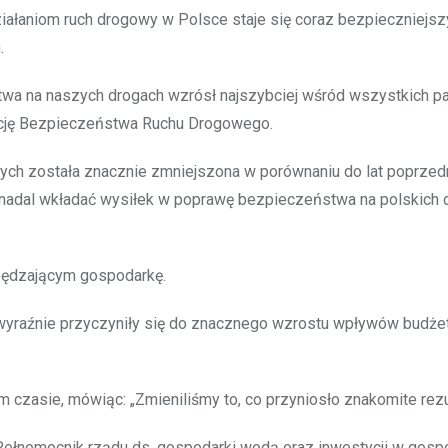
ziałaniom ruch drogowy w Polsce staje się coraz bezpieczniejszy
.
wa na naszych drogach wzrósł najszybciej wśród wszystkich pa
encję Bezpieczeństwa Ruchu Drogowego.
ych została znacznie zmniejszona w porównaniu do lat poprzed
 nadal wkładać wysiłek w poprawę bezpieczeństwa na polskich 
pędzającym gospodarkę.
ty wyraźnie przyczyniły się do znacznego wzrostu wpływów budż
m czasie, mówiąc: „Zmieniliśmy to, co przyniosło znakomite rezu
 Pełnomocnik rządu ds. gospodarki wodą oraz inwestycji w gosp