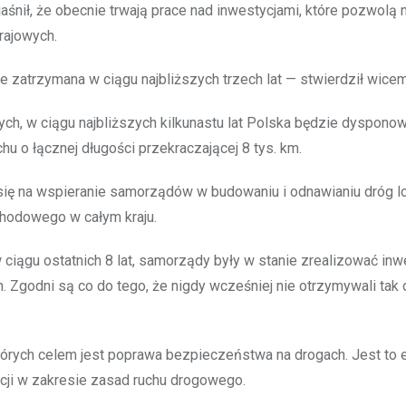
jaśnił, że obecnie trwają prace nad inwestycjami, które pozwolą 
rajowych.
e zatrzymana w ciągu najbliższych trzech lat — stwierdził wicemi
h, w ciągu najbliższych kilkunastu lat Polska będzie dysponow
u o łącznej długości przekraczającej 8 tys. km.
 się na wspieranie samorządów w budowaniu i odnawianiu dróg lo
hodowego w całym kraju.
w ciągu ostatnich 8 lat, samorządy były w stanie zrealizować inw
 Zgodni są co do tego, że nigdy wcześniej nie otrzymywali tak 
tórych celem jest poprawa bezpieczeństwa na drogach. Jest to 
ji w zakresie zasad ruchu drogowego.