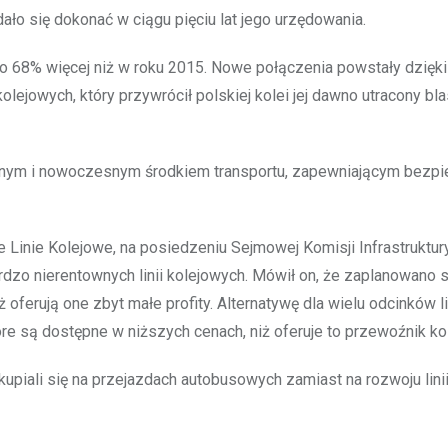
ło się dokonać w ciągu pięciu lat jego urzędowania.
 o 68% więcej niż w roku 2015. Nowe połączenia powstały dzięki
lejowych, który przywrócił polskiej kolei jej dawno utracony bl
ietnym i nowoczesnym środkiem transportu, zapewniającym bezpi
inie Kolejowe, na posiedzeniu Sejmowej Komisji Infrastruktury
dzo nierentownych linii kolejowych. Mówił on, że zaplanowano s
 oferują one zbyt małe profity. Alternatywę dla wielu odcinków li
e są dostępne w niższych cenach, niż oferuje to przewoźnik ko
upiali się na przejazdach autobusowych zamiast na rozwoju lini