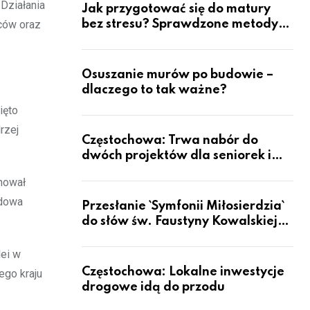
 Działania
Jak przygotować się do matury
bez stresu? Sprawdzone metody
rców oraz
nauki z kursów w Częstochowie
Osuszanie murów po budowie –
dlaczego to tak ważne?
ięto
rzej
Częstochowa: Trwa nabór do
dwóch projektów dla seniorek i
seniorów
nował
udowa
Przesłanie `Symfonii Miłosierdzia`
do słów św. Faustyny Kowalskiej
dotrze do ok. 6 mld ludzi na Ziemi
lei w
Częstochowa: Lokalne inwestycje
ego kraju
drogowe idą do przodu