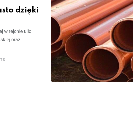
sto dzięki
j w rejonie ulic
skiej oraz
TS