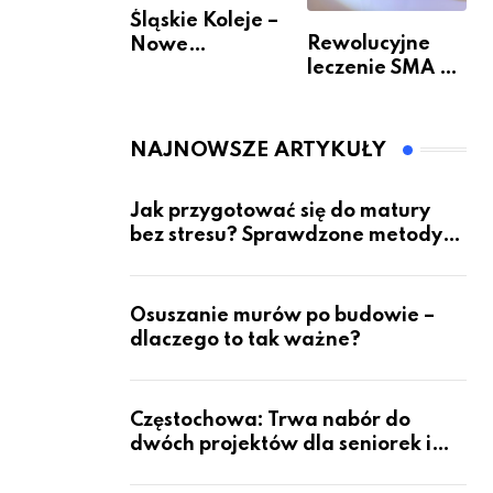
Śląskie Koleje –
Rewolucyjne
Nowe
leczenie SMA –
Możliwości
jak wygląda
Podróżowania
przyszłość dla
pacjentów?
NAJNOWSZE ARTYKUŁY
Jak przygotować się do matury
bez stresu? Sprawdzone metody
nauki z kursów w Częstochowie
Osuszanie murów po budowie –
dlaczego to tak ważne?
Częstochowa: Trwa nabór do
dwóch projektów dla seniorek i
seniorów