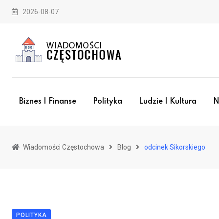
Skip
2026-08-07
to
content
Biznes I Finanse
Polityka
Ludzie I Kultura
N
Wiadomości Częstochowa
Blog
odcinek Sikorskiego
POLITYKA