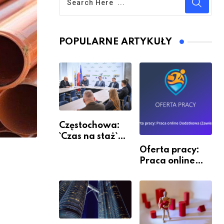
POPULARNE ARTYKUŁY
Częstochowa:
`Czas na staż`
andndash;
Oferta pracy:
ruszył nabór
Praca online
Dodatkowa
(Zawiercie)