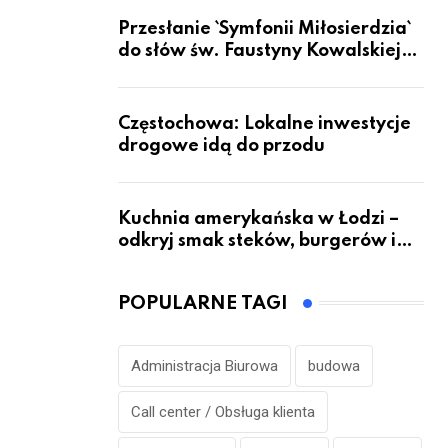
Przesłanie `Symfonii Miłosierdzia`
do słów św. Faustyny Kowalskiej
dotrze do ok. 6 mld ludzi na Ziemi
Częstochowa: Lokalne inwestycje
drogowe idą do przodu
Kuchnia amerykańska w Łodzi –
odkryj smak steków, burgerów i
grillowanych specjałów
POPULARNE TAGI
Administracja Biurowa
budowa
Call center / Obsługa klienta