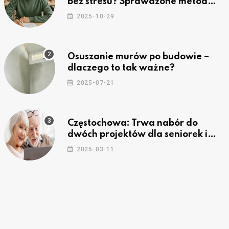
bez stresu? Sprawdzone metody
nauki z kursów w Częstochowie
2025-10-29
Osuszanie murów po budowie –
dlaczego to tak ważne?
2025-07-21
Częstochowa: Trwa nabór do
dwóch projektów dla seniorek i
seniorów
2025-03-11