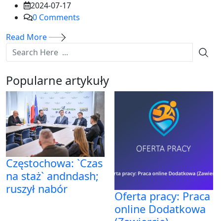
2024-07-17
0
Comments
Read More
Popularne artykuły
Częstochowa: `Czas
na staż` andndash;
ruszył nabór
Oferta pracy: Praca
online Dodatkowa