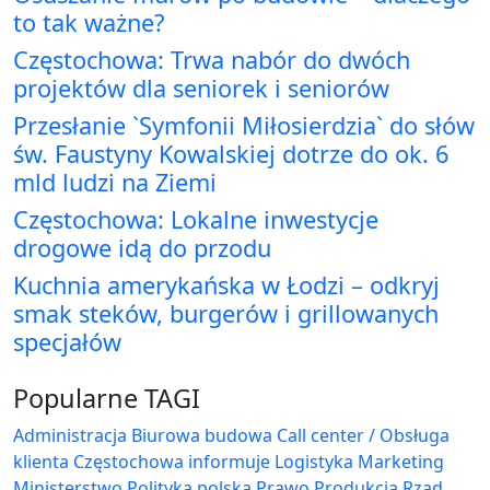
to tak ważne?
Częstochowa: Trwa nabór do dwóch
projektów dla seniorek i seniorów
Przesłanie `Symfonii Miłosierdzia` do słów
św. Faustyny Kowalskiej dotrze do ok. 6
mld ludzi na Ziemi
Częstochowa: Lokalne inwestycje
drogowe idą do przodu
Kuchnia amerykańska w Łodzi – odkryj
smak steków, burgerów i grillowanych
specjałów
Popularne TAGI
Administracja Biurowa
budowa
Call center / Obsługa
klienta
Częstochowa
informuje
Logistyka
Marketing
Ministerstwo
Polityka
polska
Prawo
Produkcja
Rząd