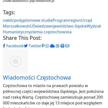
Źródło wiadomości: pap-mediaroom.pl
Tags:
nabór
podyplomowe studia
Program
region
Urząd
Marszałkowski
UŚ
wiedza
województwo śląskie
Wydział
Humanistyczny
ziemia częstochowska
Share This Post:
Pinterest
Whatsapp
Cloud
StumbleUpon
Print
Share
Facebook
Twitter
via
Email
Wiadomości Częstochowa
Częstochowa to miasto na prawach powiatu w
północnej części województwa śląskiego. Jest położona
nad rzeką Wartą. Częstochowę zamieszkuje ponad 200
000 mieszkańców co daje jej 13 miejsce pod względem