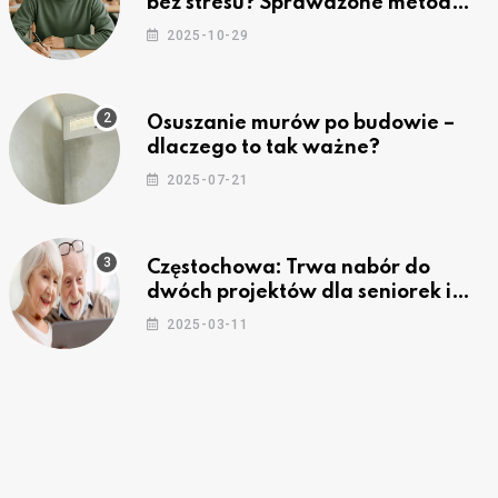
bez stresu? Sprawdzone metody
nauki z kursów w Częstochowie
2025-10-29
Osuszanie murów po budowie –
dlaczego to tak ważne?
2025-07-21
Częstochowa: Trwa nabór do
dwóch projektów dla seniorek i
seniorów
2025-03-11