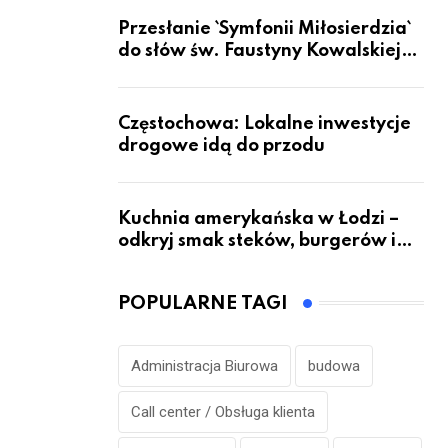
Przesłanie `Symfonii Miłosierdzia`
do słów św. Faustyny Kowalskiej
dotrze do ok. 6 mld ludzi na Ziemi
Częstochowa: Lokalne inwestycje
drogowe idą do przodu
Kuchnia amerykańska w Łodzi –
odkryj smak steków, burgerów i
grillowanych specjałów
POPULARNE TAGI
Administracja Biurowa
budowa
Call center / Obsługa klienta