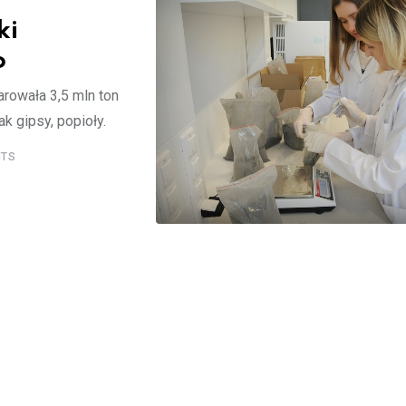
ki
o
rowała 3,5 mln ton
k gipsy, popioły.
TS