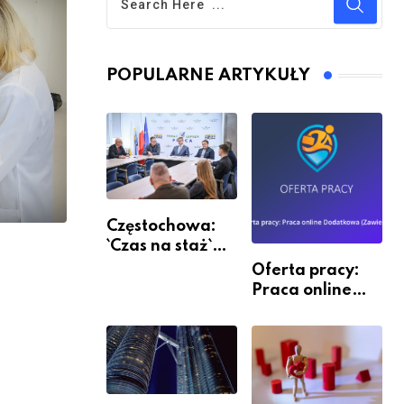
POPULARNE ARTYKUŁY
Częstochowa:
`Czas na staż`
andndash;
Oferta pracy:
ruszył nabór
Praca online
Dodatkowa
(Zawiercie)