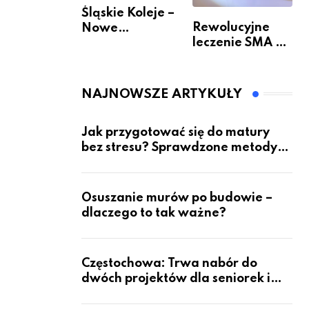
Śląskie Koleje –
Rewolucyjne
Nowe
leczenie SMA –
Możliwości
jak wygląda
Podróżowania
przyszłość dla
pacjentów?
NAJNOWSZE ARTYKUŁY
Jak przygotować się do matury
bez stresu? Sprawdzone metody
nauki z kursów w Częstochowie
Osuszanie murów po budowie –
dlaczego to tak ważne?
Częstochowa: Trwa nabór do
dwóch projektów dla seniorek i
seniorów