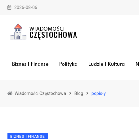
Skip
2026-08-06
to
content
Biznes I Finanse
Polityka
Ludzie I Kultura
N
Wiadomości Częstochowa
Blog
popioły
BIZNES I FINANSE