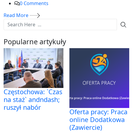
0
Comments
Read More
Popularne artykuły
Częstochowa: `Czas
na staż` andndash;
ruszył nabór
Oferta pracy: Praca
online Dodatkowa
(Zawiercie)