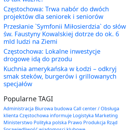
Częstochowa: Trwa nabór do dwóch
projektów dla seniorek i seniorów
Przesłanie `Symfonii Miłosierdzia` do słów
św. Faustyny Kowalskiej dotrze do ok. 6
mld ludzi na Ziemi
Częstochowa: Lokalne inwestycje
drogowe idą do przodu
Kuchnia amerykańska w Łodzi – odkryj
smak steków, burgerów i grillowanych
specjałów
Popularne TAGI
Administracja Biurowa
budowa
Call center / Obsługa
klienta
Częstochowa
informuje
Logistyka
Marketing
Ministerstwo
Polityka
polska
Prawo
Produkcja
Rząd
Sprawiedliwość
wiadomosci klubowe