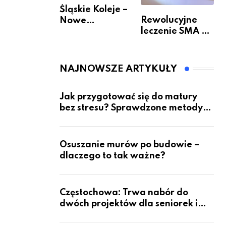
Śląskie Koleje –
Rewolucyjne
Nowe
leczenie SMA –
Możliwości
jak wygląda
Podróżowania
przyszłość dla
pacjentów?
NAJNOWSZE ARTYKUŁY
Jak przygotować się do matury
bez stresu? Sprawdzone metody
nauki z kursów w Częstochowie
Osuszanie murów po budowie –
dlaczego to tak ważne?
Częstochowa: Trwa nabór do
dwóch projektów dla seniorek i
seniorów