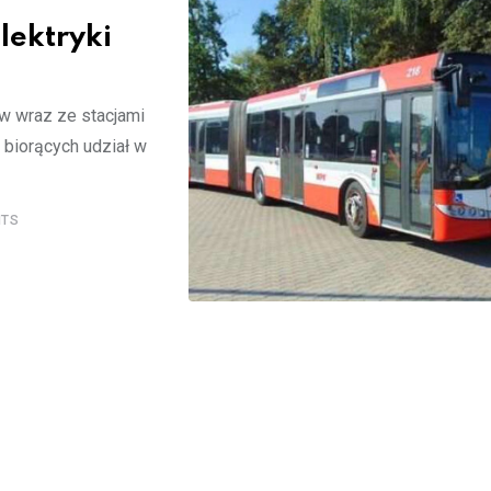
ektryki
w wraz ze stacjami
 biorących udział w
TS