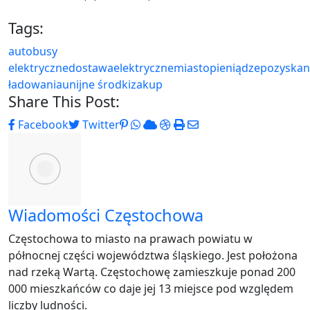
Tags:
autobusy
elektryczne
dostawa
elektryczne
miasto
pieniądze
pozyskan
ładowania
unijne środki
zakup
Share This Post:
Pinterest
Whatsapp
Cloud
StumbleUpon
Print
Share
Facebook
Twitter
via
Email
Wiadomości Częstochowa
Częstochowa to miasto na prawach powiatu w
północnej części województwa śląskiego. Jest położona
nad rzeką Wartą. Częstochowę zamieszkuje ponad 200
000 mieszkańców co daje jej 13 miejsce pod względem
liczby ludności.