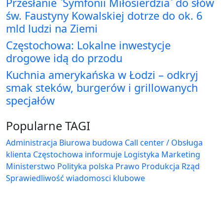
Przesłanie `Symfonii Miłosierdzia` do słów
św. Faustyny Kowalskiej dotrze do ok. 6
mld ludzi na Ziemi
Częstochowa: Lokalne inwestycje
drogowe idą do przodu
Kuchnia amerykańska w Łodzi – odkryj
smak steków, burgerów i grillowanych
specjałów
Popularne TAGI
Administracja Biurowa
budowa
Call center / Obsługa
klienta
Częstochowa
informuje
Logistyka
Marketing
Ministerstwo
Polityka
polska
Prawo
Produkcja
Rząd
Sprawiedliwość
wiadomosci klubowe