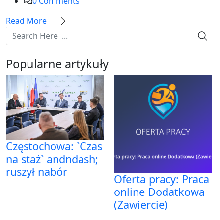
0
Comments
Read More
Popularne artykuły
Częstochowa: `Czas
na staż` andndash;
ruszył nabór
Oferta pracy: Praca
online Dodatkowa
(Zawiercie)