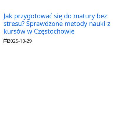
Jak przygotować się do matury bez
stresu? Sprawdzone metody nauki z
kursów w Częstochowie
2025-10-29
Osuszanie murów po budowie – dlaczego
to tak ważne?
2025-07-21