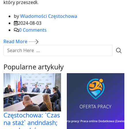
który przeszedł.
by
Wiadomości Częstochowa
2024-08-03
0
Comments
Read More
Popularne artykuły
Częstochowa: `Czas
na staż` andndash;