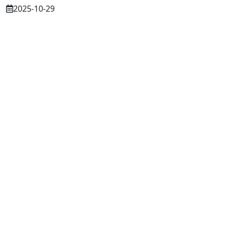
2025-10-29
Osuszanie murów po budowie – dlaczego
to tak ważne?
2025-07-21
Częstochowa: Trwa nabór do dwóch