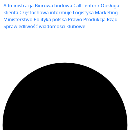
Administracja Biurowa
budowa
Call center / Obsługa
klienta
Częstochowa
informuje
Logistyka
Marketing
Ministerstwo
Polityka
polska
Prawo
Produkcja
Rząd
Sprawiedliwość
wiadomosci klubowe