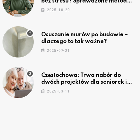
bez stresu? Sprawdzone metody
nauki z kursów w Częstochowie
2025-10-29
Osuszanie murów po budowie –
dlaczego to tak ważne?
2025-07-21
Częstochowa: Trwa nabór do
dwóch projektów dla seniorek i
seniorów
2025-03-11