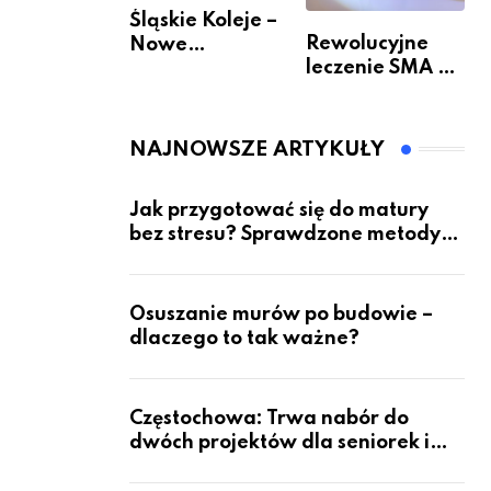
Śląskie Koleje –
Rewolucyjne
Nowe
leczenie SMA –
Możliwości
jak wygląda
Podróżowania
przyszłość dla
pacjentów?
NAJNOWSZE ARTYKUŁY
Jak przygotować się do matury
bez stresu? Sprawdzone metody
nauki z kursów w Częstochowie
Osuszanie murów po budowie –
dlaczego to tak ważne?
Częstochowa: Trwa nabór do
dwóch projektów dla seniorek i
seniorów