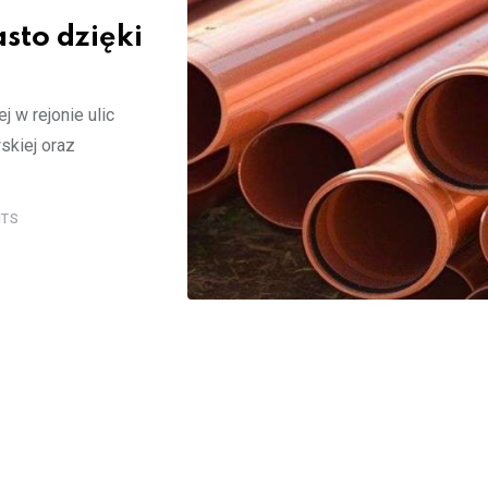
sto dzięki
j w rejonie ulic
skiej oraz
TS