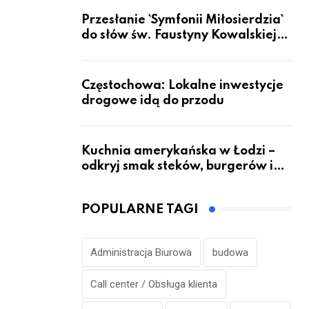
Przesłanie `Symfonii Miłosierdzia`
do słów św. Faustyny Kowalskiej
dotrze do ok. 6 mld ludzi na Ziemi
Częstochowa: Lokalne inwestycje
drogowe idą do przodu
Kuchnia amerykańska w Łodzi –
odkryj smak steków, burgerów i
grillowanych specjałów
POPULARNE TAGI
Administracja Biurowa
budowa
Call center / Obsługa klienta