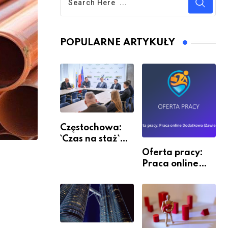
POPULARNE ARTYKUŁY
Częstochowa:
`Czas na staż`
andndash;
Oferta pracy:
ruszył nabór
Praca online
Dodatkowa
(Zawiercie)