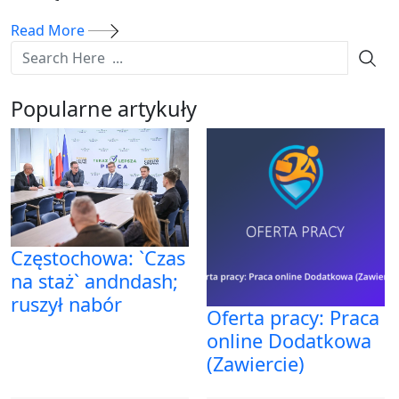
Read More
Popularne artykuły
Częstochowa: `Czas
na staż` andndash;
ruszył nabór
Oferta pracy: Praca
online Dodatkowa
(Zawiercie)