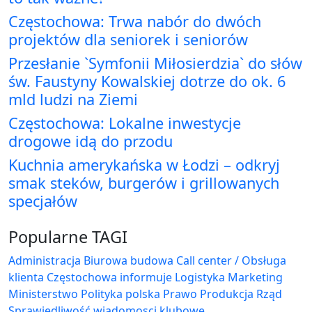
Częstochowa: Trwa nabór do dwóch
projektów dla seniorek i seniorów
Przesłanie `Symfonii Miłosierdzia` do słów
św. Faustyny Kowalskiej dotrze do ok. 6
mld ludzi na Ziemi
Częstochowa: Lokalne inwestycje
drogowe idą do przodu
Kuchnia amerykańska w Łodzi – odkryj
smak steków, burgerów i grillowanych
specjałów
Popularne TAGI
Administracja Biurowa
budowa
Call center / Obsługa
klienta
Częstochowa
informuje
Logistyka
Marketing
Ministerstwo
Polityka
polska
Prawo
Produkcja
Rząd
Sprawiedliwość
wiadomosci klubowe