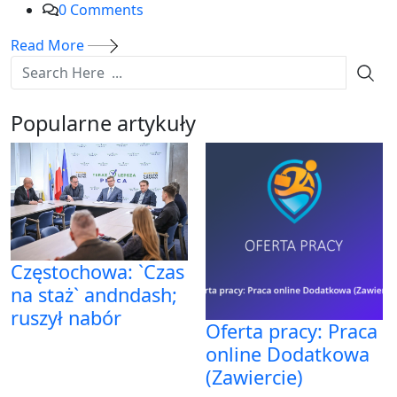
0
Comments
Read More
Popularne artykuły
Częstochowa: `Czas
na staż` andndash;
ruszył nabór
Oferta pracy: Praca
online Dodatkowa
(Zawiercie)