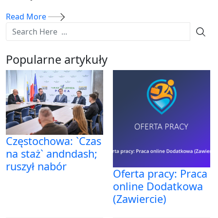
Read More
Popularne artykuły
Częstochowa: `Czas
na staż` andndash;
ruszył nabór
Oferta pracy: Praca
online Dodatkowa
(Zawiercie)