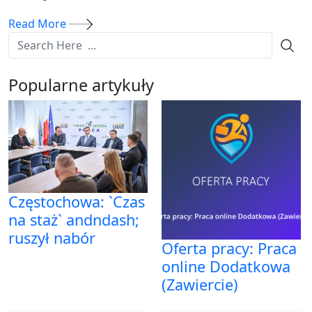
Read More
Popularne artykuły
Częstochowa: `Czas
na staż` andndash;
ruszył nabór
Oferta pracy: Praca
online Dodatkowa
(Zawiercie)