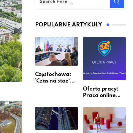
POPULARNE ARTYKUŁY
Częstochowa:
`Czas na staż`
andndash;
Oferta pracy:
ruszył nabór
Praca online
Dodatkowa
(Zawiercie)