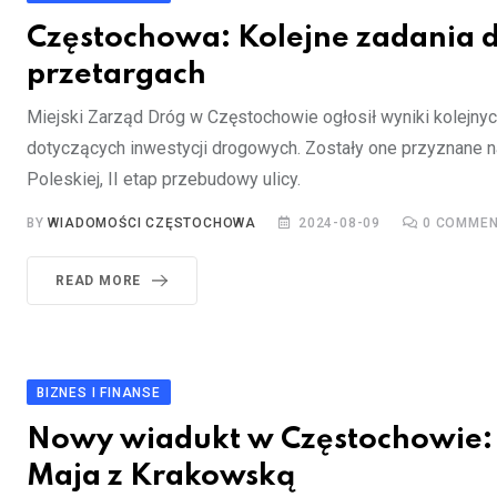
Częstochowa: Kolejne zadania 
przetargach
Miejski Zarząd Dróg w Częstochowie ogłosił wyniki kolejny
dotyczących inwestycji drogowych. Zostały one przyznane n
Poleskiej, II etap przebudowy ulicy.
BY
WIADOMOŚCI CZĘSTOCHOWA
2024-08-09
0
COMMEN
READ MORE
BIZNES I FINANSE
Nowy wiadukt w Częstochowie: 
Maja z Krakowską