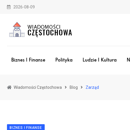
Skip
2026-08-09
to
content
Biznes I Finanse
Polityka
Ludzie I Kultura
N
Wiadomości Częstochowa
Blog
Zarząd
BIZNES I FINANSE