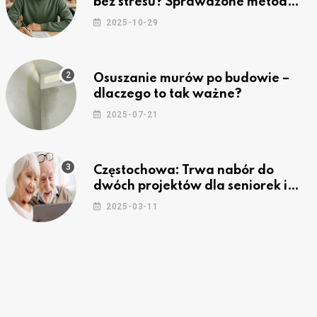
bez stresu? Sprawdzone metody
nauki z kursów w Częstochowie
2025-10-29
Osuszanie murów po budowie –
dlaczego to tak ważne?
2025-07-21
Częstochowa: Trwa nabór do
dwóch projektów dla seniorek i
seniorów
2025-03-11