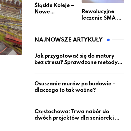
Śląskie Koleje –
Rewolucyjne
Nowe
leczenie SMA –
Możliwości
jak wygląda
Podróżowania
przyszłość dla
pacjentów?
NAJNOWSZE ARTYKUŁY
Jak przygotować się do matury
bez stresu? Sprawdzone metody
nauki z kursów w Częstochowie
Osuszanie murów po budowie –
dlaczego to tak ważne?
Częstochowa: Trwa nabór do
dwóch projektów dla seniorek i
seniorów