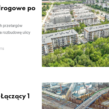
drogowe po
ch przetargów
a rozbudowę ulicy
TS
Łączący 1