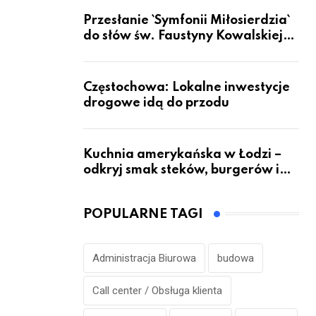
Przesłanie `Symfonii Miłosierdzia`
do słów św. Faustyny Kowalskiej
dotrze do ok. 6 mld ludzi na Ziemi
Częstochowa: Lokalne inwestycje
drogowe idą do przodu
Kuchnia amerykańska w Łodzi –
odkryj smak steków, burgerów i
grillowanych specjałów
POPULARNE TAGI
Administracja Biurowa
budowa
Call center / Obsługa klienta