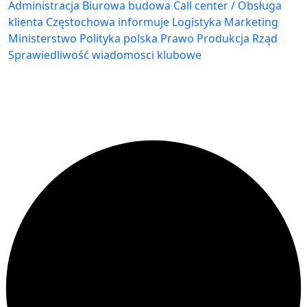
Administracja Biurowa
budowa
Call center / Obsługa
klienta
Częstochowa
informuje
Logistyka
Marketing
Ministerstwo
Polityka
polska
Prawo
Produkcja
Rząd
Sprawiedliwość
wiadomosci klubowe