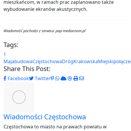
mieszkańcom, w ramach prac zaplanowano także
wybudowanie ekranów akustycznych.
Wiadomość pochodzi z serwisu: pap-mediaroom.pl
Tags:
1
Maja
budowa
Częstochowa
Dróg
Krakowska
Miejski
połącze
Share This Post:
Pinterest
Whatsapp
Cloud
StumbleUpon
Print
Share
Facebook
Twitter
via
Email
Wiadomości Częstochowa
Częstochowa to miasto na prawach powiatu w