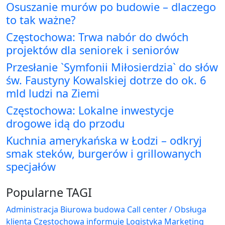
Osuszanie murów po budowie – dlaczego
to tak ważne?
Częstochowa: Trwa nabór do dwóch
projektów dla seniorek i seniorów
Przesłanie `Symfonii Miłosierdzia` do słów
św. Faustyny Kowalskiej dotrze do ok. 6
mld ludzi na Ziemi
Częstochowa: Lokalne inwestycje
drogowe idą do przodu
Kuchnia amerykańska w Łodzi – odkryj
smak steków, burgerów i grillowanych
specjałów
Popularne TAGI
Administracja Biurowa
budowa
Call center / Obsługa
klienta
Częstochowa
informuje
Logistyka
Marketing