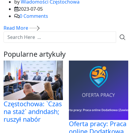
by
Wiadomości Częstochowa
2023-07-05
0
Comments
Read More
Popularne artykuły
Częstochowa: `Czas
na staż` andndash;
ruszył nabór
Oferta pracy: Praca
online Dodatkowa