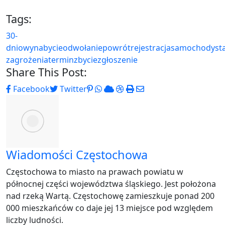
Tags:
30-
dniowy
nabycie
odwołanie
powrót
rejestracja
samochody
st
zagrożenia
termin
zbycie
zgłoszenie
Share This Post:
Pinterest
Whatsapp
Cloud
StumbleUpon
Print
Share
Facebook
Twitter
via
Email
Wiadomości Częstochowa
Częstochowa to miasto na prawach powiatu w
północnej części województwa śląskiego. Jest położona
nad rzeką Wartą. Częstochowę zamieszkuje ponad 200
000 mieszkańców co daje jej 13 miejsce pod względem
liczby ludności.