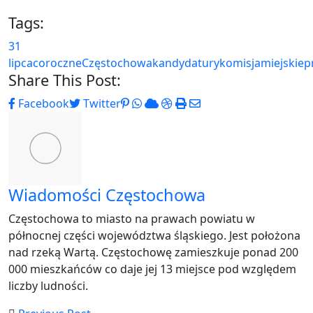
Tags:
31
lipca
coroczne
Częstochowa
kandydatury
komisja
miejskie
p
Share This Post:
Pinterest
Whatsapp
Cloud
StumbleUpon
Print
Share
Facebook
Twitter
via
Email
Wiadomości Częstochowa
Częstochowa to miasto na prawach powiatu w
północnej części województwa śląskiego. Jest położona
nad rzeką Wartą. Częstochowę zamieszkuje ponad 200
000 mieszkańców co daje jej 13 miejsce pod względem
liczby ludności.