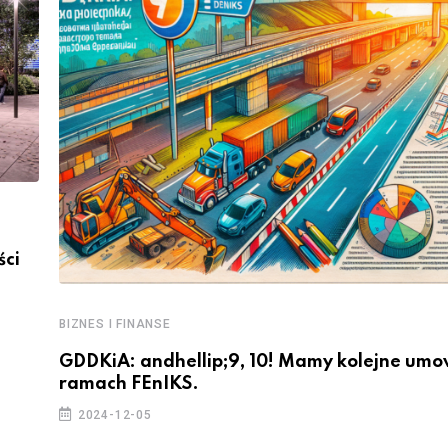
ści
BIZNES I FINANSE
GDDKiA: andhellip;9, 10! Mamy kolejne um
ramach FEnIKS.
2024-12-05