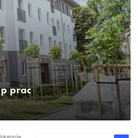
ap prac
 lokatorów