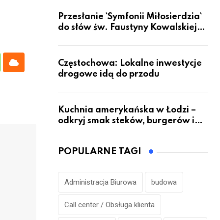
Przesłanie `Symfonii Miłosierdzia`
do słów św. Faustyny Kowalskiej
dotrze do ok. 6 mld ludzi na Ziemi
Częstochowa: Lokalne inwestycje
atsapp
Cloud
drogowe idą do przodu
Kuchnia amerykańska w Łodzi –
odkryj smak steków, burgerów i
grillowanych specjałów
POPULARNE TAGI
Administracja Biurowa
budowa
Call center / Obsługa klienta