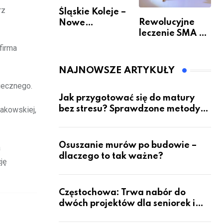
rz
Śląskie Koleje –
Rewolucyjne
Nowe
leczenie SMA –
Możliwości
jak wygląda
Podróżowania
firma
przyszłość dla
pacjentów?
NAJNOWSZE ARTYKUŁY
iecznego.
Jak przygotować się do matury
bez stresu? Sprawdzone metody
akowskiej,
nauki z kursów w Częstochowie
Osuszanie murów po budowie –
a
dlaczego to tak ważne?
ję
Częstochowa: Trwa nabór do
dwóch projektów dla seniorek i
seniorów