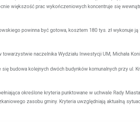
ecnie większość prac wykończeniowych koncentruje się wewnąt
owskiego powinna być gotowa, kosztem 180 tys. zł wykonuje ją 
 towarzystwie naczelnika Wydziału Inwestycji UM, Michała Kon
ie się budowa kolejnych dwóch budynków komunalnych przy ul. Kr
łniająca określone kryteria punktowane w uchwale Rady Miast
aniowego zasobu gminy. Kryteria uwzględniają aktualną sytuac