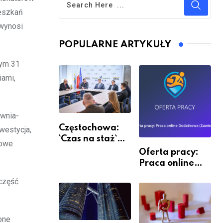
ieszkań
 wynosi
POPULARNE ARTYKUŁY
tym 31
iami,
ownia-
Częstochowa:
westycja,
`Czas na staż`
nowe
andndash;
Oferta pracy:
ruszył nabór
Praca online
Dodatkowa
część
(Zawiercie)
one