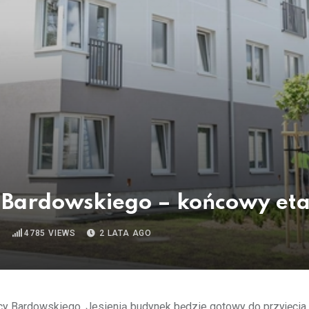
 Bardowskiego – końcowy et
D
4785
VIEWS
2 LATA AGO
cy Bardowskiego. Jesienią budynek będzie gotowy do przyjęcia