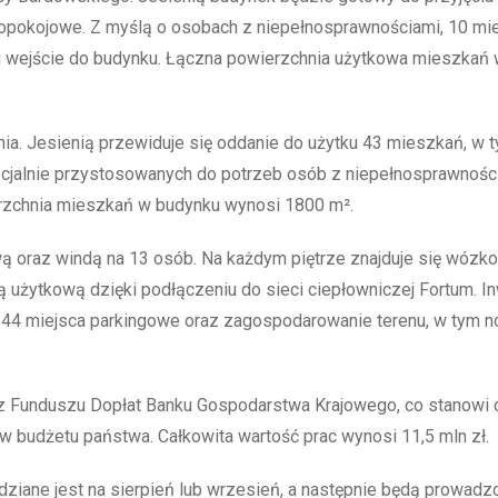
nopokojowe. Z myślą o osobach z niepełnosprawnościami, 10 m
i wejście do budynku. Łączna powierzchnia użytkowa mieszkań
nia. Jesienią przewiduje się oddanie do użytku 43 mieszkań, w 
ecjalnie przystosowanych do potrzeb osób z niepełnosprawnośc
rzchnia mieszkań w budynku wynosi 1800 m².
wą oraz windą na 13 osób. Na każdym piętrze znajduje się wózk
ą użytkową dzięki podłączeniu do sieci ciepłowniczej Fortum. In
 44 miejsca parkingowe oraz zagospodarowanie terenu, w tym 
 z Funduszu Dopłat Banku Gospodarstwa Krajowego, co stanowi 
budżetu państwa. Całkowita wartość prac wynosi 11,5 mln zł.
iane jest na sierpień lub wrzesień, a następnie będą prowadz