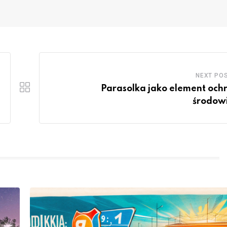
NEXT PO
Parasolka jako element och
środow