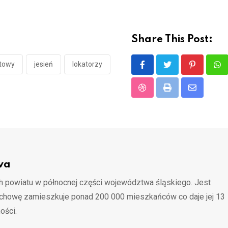
Share This Post:
towy
jesień
lokatorzy
Pinterest
Wh
StumbleUpon
Print
Share
via
Email
wa
 powiatu w północnej części województwa śląskiego. Jest
ochowę zamieszkuje ponad 200 000 mieszkańców co daje jej 13
ości.