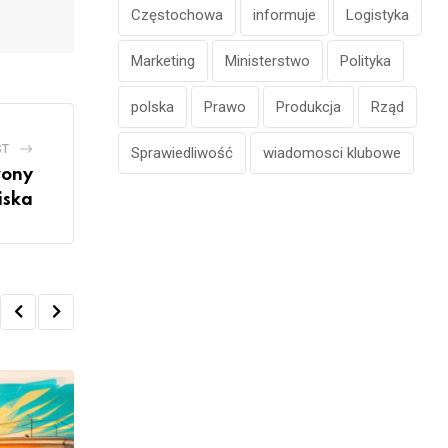
Częstochowa
informuje
Logistyka
Marketing
Ministerstwo
Polityka
polska
Prawo
Produkcja
Rząd
ST
Sprawiedliwość
wiadomosci klubowe
rony
iska