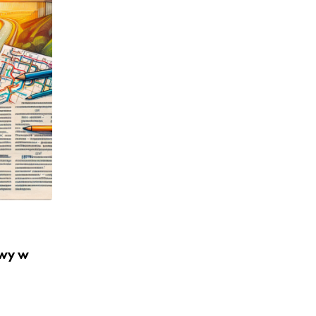
POLITYKA
Częstochowa: Tego nie przechowujmy w
2024-08-30
owy w