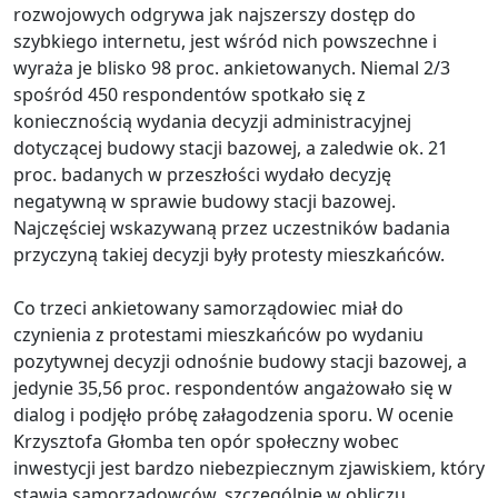
rozwojowych odgrywa jak najszerszy dostęp do
szybkiego internetu, jest wśród nich powszechne i
wyraża je blisko 98 proc. ankietowanych. Niemal 2/3
spośród 450 respondentów spotkało się z
koniecznością wydania decyzji administracyjnej
dotyczącej budowy stacji bazowej, a zaledwie ok. 21
proc. badanych w przeszłości wydało decyzję
negatywną w sprawie budowy stacji bazowej.
Najczęściej wskazywaną przez uczestników badania
przyczyną takiej decyzji były protesty mieszkańców.
Co trzeci ankietowany samorządowiec miał do
czynienia z protestami mieszkańców po wydaniu
pozytywnej decyzji odnośnie budowy stacji bazowej, a
jedynie 35,56 proc. respondentów angażowało się w
dialog i podjęło próbę załagodzenia sporu. W ocenie
Krzysztofa Głomba ten opór społeczny wobec
inwestycji jest bardzo niebezpiecznym zjawiskiem, który
stawia samorządowców, szczególnie w obliczu