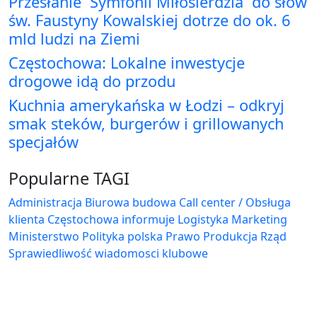
Przesłanie `Symfonii Miłosierdzia` do słów
św. Faustyny Kowalskiej dotrze do ok. 6
mld ludzi na Ziemi
Częstochowa: Lokalne inwestycje
drogowe idą do przodu
Kuchnia amerykańska w Łodzi – odkryj
smak steków, burgerów i grillowanych
specjałów
Popularne TAGI
Administracja Biurowa
budowa
Call center / Obsługa
klienta
Częstochowa
informuje
Logistyka
Marketing
Ministerstwo
Polityka
polska
Prawo
Produkcja
Rząd
Sprawiedliwość
wiadomosci klubowe