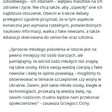
szkodliwego – ich zdaniem – wpływu masztów na ich
zdrowie i życie. Nie chcą także, aby „szpeciły” one ich
najbliższe otoczenie. Obecni w trakcie debaty
prelegenci zgodnie przyznali, że w tym aspekcie
konieczna jest wymiana rzetelnych, potwierdzonych
naukowo informacji, walka z fake newsami, a także
edukacja skierowana do seniorów oraz szkolna.
„Sprzeciw młodego pokolenia w istocie jest na
pewno mniejszy niż osób starszych, ale
pamiętajmy, że wśród ludzi młodych też znajdą
się takie osoby, które swoją wiedzę czerpią z fake
newsów i dalej te opinie powielają – mogliśmy to
obserwować w temacie szczepionek czy wojny w
Ukrainie. Zatem, jeśli takie młode osoby, biegłe w
technologiach, przekażą tę wiedzę dalej, np.
swoim rodzicom, trudno będzie nam przekonać
społeczeństwo” – zauważa Grzegorz Cichy.