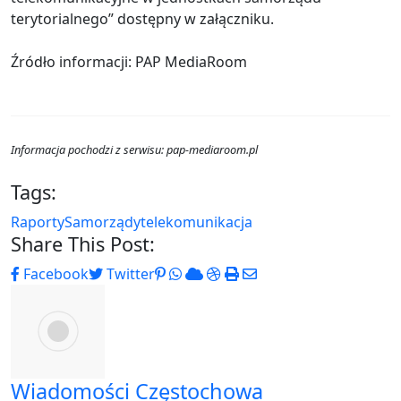
terytorialnego” dostępny w załączniku.
Źródło informacji: PAP MediaRoom
Informacja pochodzi z serwisu: pap-mediaroom.pl
Tags:
Raporty
Samorządy
telekomunikacja
Share This Post:
Pinterest
Whatsapp
Cloud
StumbleUpon
Print
Share
Facebook
Twitter
via
Email
Wiadomości Częstochowa