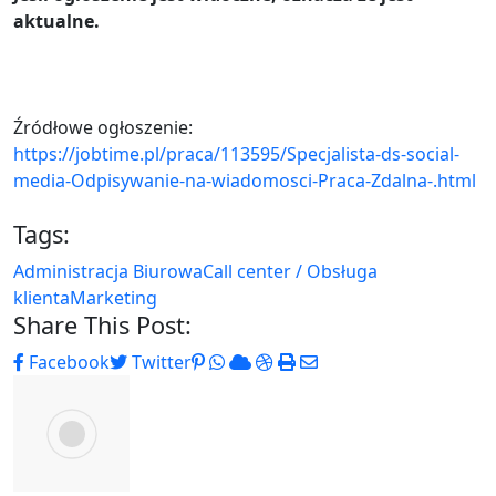
aktualne.
Źródłowe ogłoszenie:
https://jobtime.pl/praca/113595/Specjalista-ds-social-
media-Odpisywanie-na-wiadomosci-Praca-Zdalna-.html
Tags:
Administracja Biurowa
Call center / Obsługa
klienta
Marketing
Share This Post:
Pinterest
Whatsapp
Cloud
StumbleUpon
Print
Share
Facebook
Twitter
via
Email