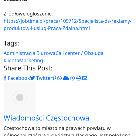
Źródłowe ogłoszenie:
https://jobtime.pl/praca/109712/Specjalista-ds-reklamy-
produktow-i-uslug-Praca-Zdalna.html
Tags:
Administracja Biurowa
Call center / Obsługa
klienta
Marketing
Share This Post:
Pinterest
Whatsapp
Cloud
StumbleUpon
Print
Share
Facebook
Twitter
via
Email
Wiadomości Częstochowa
Częstochowa to miasto na prawach powiatu w
północnej części województwa śląskiego. Jest położona