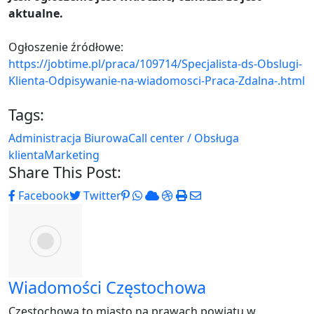
aktualne.
Ogłoszenie źródłowe:
https://jobtime.pl/praca/109714/Specjalista-ds-Obslugi-
Klienta-Odpisywanie-na-wiadomosci-Praca-Zdalna-.html
Tags:
Administracja Biurowa
Call center / Obsługa
klienta
Marketing
Share This Post:
Pinterest
Whatsapp
Cloud
StumbleUpon
Print
Share
Facebook
Twitter
via
Email
Wiadomości Częstochowa
Częstochowa to miasto na prawach powiatu w