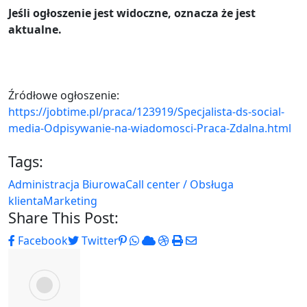
Jeśli ogłoszenie jest widoczne, oznacza że jest
aktualne.
Źródłowe ogłoszenie:
https://jobtime.pl/praca/123919/Specjalista-ds-social-
media-Odpisywanie-na-wiadomosci-Praca-Zdalna.html
Tags:
Administracja Biurowa
Call center / Obsługa
klienta
Marketing
Share This Post:
Pinterest
Whatsapp
Cloud
StumbleUpon
Print
Share
Facebook
Twitter
via
Email