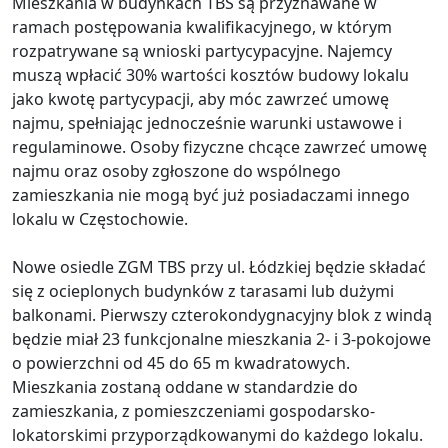
Mieszkania w budynkach TBS są przyznawane w
ramach postępowania kwalifikacyjnego, w którym
rozpatrywane są wnioski partycypacyjne. Najemcy
muszą wpłacić 30% wartości kosztów budowy lokalu
jako kwotę partycypacji, aby móc zawrzeć umowę
najmu, spełniając jednocześnie warunki ustawowe i
regulaminowe. Osoby fizyczne chcące zawrzeć umowę
najmu oraz osoby zgłoszone do wspólnego
zamieszkania nie mogą być już posiadaczami innego
lokalu w Częstochowie.
Nowe osiedle ZGM TBS przy ul. Łódzkiej będzie składać
się z ocieplonych budynków z tarasami lub dużymi
balkonami. Pierwszy czterokondygnacyjny blok z windą
będzie miał 23 funkcjonalne mieszkania 2- i 3-pokojowe
o powierzchni od 45 do 65 m kwadratowych.
Mieszkania zostaną oddane w standardzie do
zamieszkania, z pomieszczeniami gospodarsko-
lokatorskimi przyporządkowanymi do każdego lokalu.