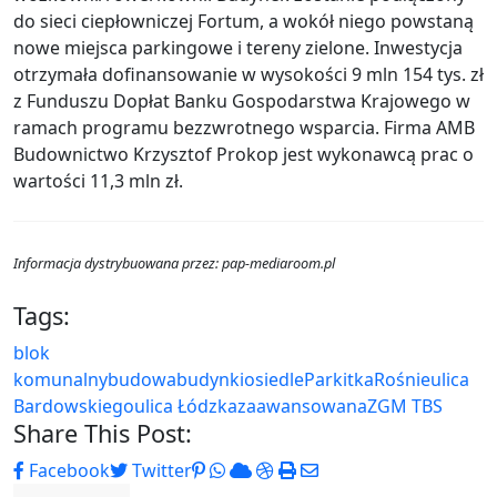
do sieci ciepłowniczej Fortum, a wokół niego powstaną
nowe miejsca parkingowe i tereny zielone. Inwestycja
otrzymała dofinansowanie w wysokości 9 mln 154 tys. zł
z Funduszu Dopłat Banku Gospodarstwa Krajowego w
ramach programu bezzwrotnego wsparcia. Firma AMB
Budownictwo Krzysztof Prokop jest wykonawcą prac o
wartości 11,3 mln zł.
Informacja dystrybuowana przez: pap-mediaroom.pl
Tags:
blok
komunalny
budowa
budynki
osiedle
Parkitka
Rośnie
ulica
Bardowskiego
ulica Łódzka
zaawansowana
ZGM TBS
Share This Post:
Pinterest
Whatsapp
Cloud
StumbleUpon
Print
Share
Facebook
Twitter
via