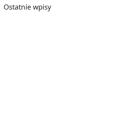
Ostatnie wpisy
Jak przygotować się do matury bez
stresu? Sprawdzone metody nauki z
kursów w Częstochowie
2025-10-29