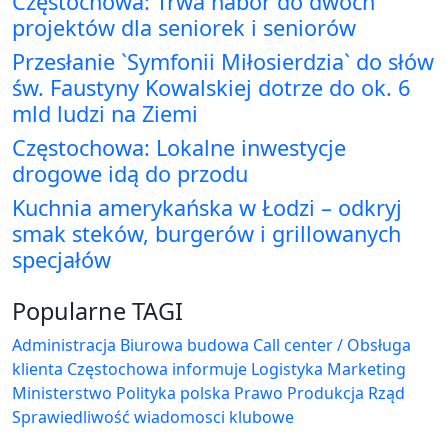
Częstochowa: Trwa nabór do dwóch
projektów dla seniorek i seniorów
Przesłanie `Symfonii Miłosierdzia` do słów
św. Faustyny Kowalskiej dotrze do ok. 6
mld ludzi na Ziemi
Częstochowa: Lokalne inwestycje
drogowe idą do przodu
Kuchnia amerykańska w Łodzi – odkryj
smak steków, burgerów i grillowanych
specjałów
Popularne TAGI
Administracja Biurowa
budowa
Call center / Obsługa
klienta
Częstochowa
informuje
Logistyka
Marketing
Ministerstwo
Polityka
polska
Prawo
Produkcja
Rząd
Sprawiedliwość
wiadomosci klubowe