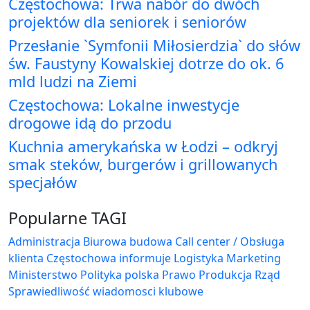
Częstochowa: Trwa nabór do dwóch
projektów dla seniorek i seniorów
Przesłanie `Symfonii Miłosierdzia` do słów
św. Faustyny Kowalskiej dotrze do ok. 6
mld ludzi na Ziemi
Częstochowa: Lokalne inwestycje
drogowe idą do przodu
Kuchnia amerykańska w Łodzi – odkryj
smak steków, burgerów i grillowanych
specjałów
Popularne TAGI
Administracja Biurowa
budowa
Call center / Obsługa
klienta
Częstochowa
informuje
Logistyka
Marketing
Ministerstwo
Polityka
polska
Prawo
Produkcja
Rząd
Sprawiedliwość
wiadomosci klubowe