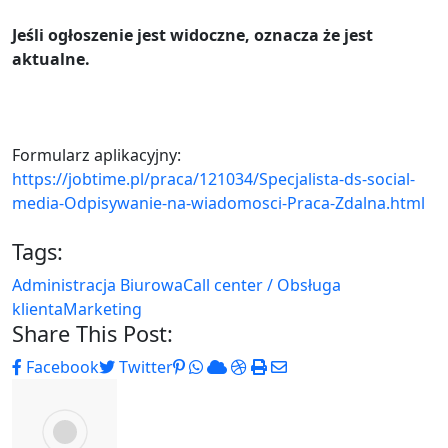
Jeśli ogłoszenie jest widoczne, oznacza że jest
aktualne.
Formularz aplikacyjny:
https://jobtime.pl/praca/121034/Specjalista-ds-social-
media-Odpisywanie-na-wiadomosci-Praca-Zdalna.html
Tags:
Administracja Biurowa
Call center / Obsługa
klienta
Marketing
Share This Post:
Pinterest
Whatsapp
Cloud
StumbleUpon
Print
Share
Facebook
Twitter
via
Email