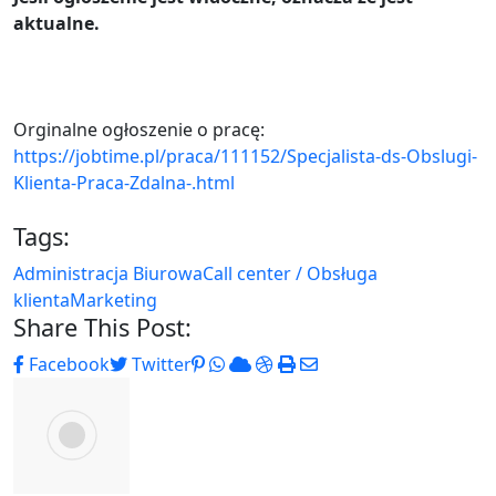
aktualne.
Orginalne ogłoszenie o pracę:
https://jobtime.pl/praca/111152/Specjalista-ds-Obslugi-
Klienta-Praca-Zdalna-.html
Tags:
Administracja Biurowa
Call center / Obsługa
klienta
Marketing
Share This Post:
Pinterest
Whatsapp
Cloud
StumbleUpon
Print
Share
Facebook
Twitter
via
Email