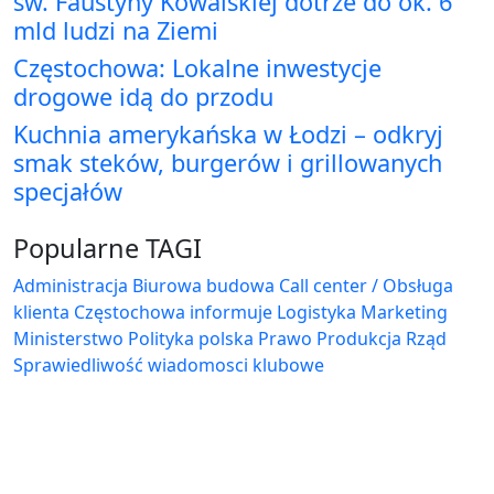
św. Faustyny Kowalskiej dotrze do ok. 6
mld ludzi na Ziemi
Częstochowa: Lokalne inwestycje
drogowe idą do przodu
Kuchnia amerykańska w Łodzi – odkryj
smak steków, burgerów i grillowanych
specjałów
Popularne TAGI
Administracja Biurowa
budowa
Call center / Obsługa
klienta
Częstochowa
informuje
Logistyka
Marketing
Ministerstwo
Polityka
polska
Prawo
Produkcja
Rząd
Sprawiedliwość
wiadomosci klubowe