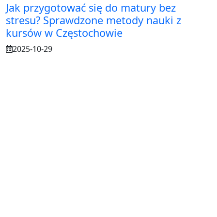
Jak przygotować się do matury bez
stresu? Sprawdzone metody nauki z
kursów w Częstochowie
2025-10-29
Osuszanie murów po budowie – dlaczego
to tak ważne?
2025-07-21