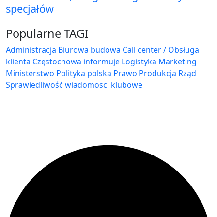
specjałów
Popularne TAGI
Administracja Biurowa
budowa
Call center / Obsługa
klienta
Częstochowa
informuje
Logistyka
Marketing
Ministerstwo
Polityka
polska
Prawo
Produkcja
Rząd
Sprawiedliwość
wiadomosci klubowe