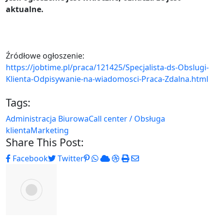
aktualne.
Źródłowe ogłoszenie:
https://jobtime.pl/praca/121425/Specjalista-ds-Obslugi-
Klienta-Odpisywanie-na-wiadomosci-Praca-Zdalna.html
Tags:
Administracja Biurowa
Call center / Obsługa
klienta
Marketing
Share This Post:
Pinterest
Whatsapp
Cloud
StumbleUpon
Print
Share
Facebook
Twitter
via
Email