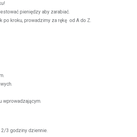
ku!
estować pieniędzy aby zarabiać.
k po kroku, prowadzimy za rękę od A do Z.
m.
owych.
niu wprowadzającym.
 2/3 godziny dziennie.