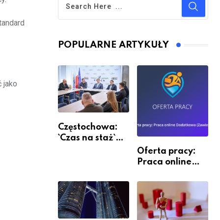
tandard
POPULARNE ARTYKUŁY
 jako
Częstochowa:
`Czas na staż`
andndash;
Oferta pracy:
ruszył nabór
Praca online
Dodatkowa
(Zawiercie)