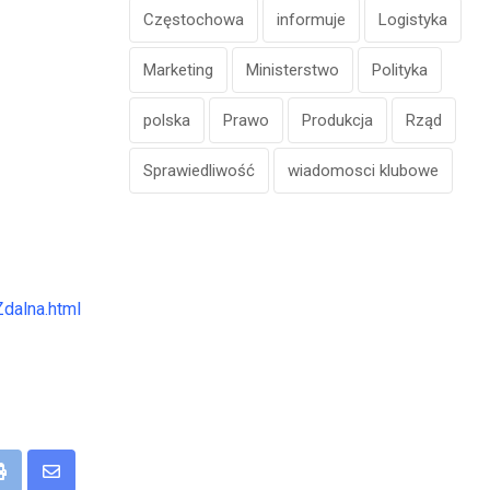
Częstochowa
informuje
Logistyka
Marketing
Ministerstwo
Polityka
polska
Prawo
Produkcja
Rząd
Sprawiedliwość
wiadomosci klubowe
dalna.html
eUpon
Print
Share