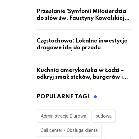
Przesłanie `Symfonii Miłosierdzia`
do słów św. Faustyny Kowalskiej
dotrze do ok. 6 mld ludzi na Ziemi
Częstochowa: Lokalne inwestycje
drogowe idą do przodu
Kuchnia amerykańska w Łodzi –
odkryj smak steków, burgerów i
grillowanych specjałów
POPULARNE TAGI
Administracja Biurowa
budowa
Call center / Obsługa klienta