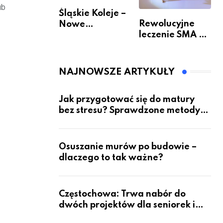
ub
Śląskie Koleje –
Rewolucyjne
Nowe
leczenie SMA –
Możliwości
jak wygląda
Podróżowania
przyszłość dla
pacjentów?
NAJNOWSZE ARTYKUŁY
Jak przygotować się do matury
bez stresu? Sprawdzone metody
nauki z kursów w Częstochowie
Osuszanie murów po budowie –
dlaczego to tak ważne?
Częstochowa: Trwa nabór do
dwóch projektów dla seniorek i
seniorów