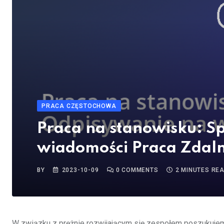
PRACA CZĘSTOCHOWA
Praca na stanowisku: Sp
wiadomości Praca Zdal
BY
2023-10-09
0
COMMENTS
2 MINUTES RE
W związku z prężnie rozwijającym się zespołem poszukujem