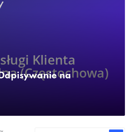
a Odpisywanie na
cy.