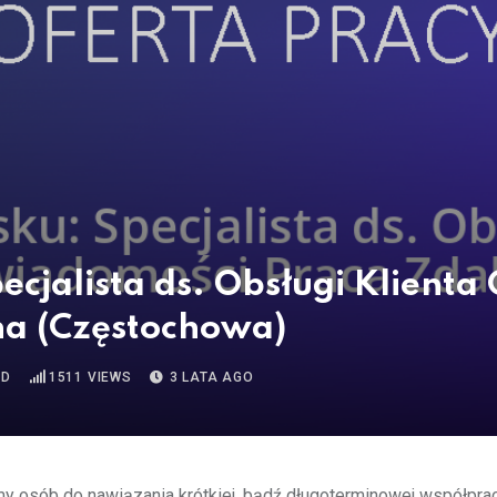
ecjalista ds. Obsługi Klient
na (Częstochowa)
AD
1511
VIEWS
3 LATA AGO
y osób do nawiązania krótkiej, bądź długoterminowej współpra