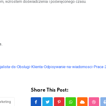
em, wzrostem doświadczenia i poświęconego czasu.
e.
cjalista-ds-Obslugi-Klienta-Odpisywanie-na-wiadomosci-Praca-Z
Share This Post:
rketing
Pinterest
Whatsapp
Cloud
Stumbl