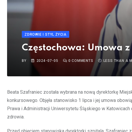
ZDROWIE I STYL ŻYCIA
Częstochowa: Umowa z 
BY
2024-07-05
0
COMMENTS
LESS THAN A 
Beata Szafraniec została wybrana na nową dyrektorkę Miej
konkursowego. Objęła stanowisko 1 lipca i jej umowa obowi
Prawa i Administracji Uniwersytetu Śląskiego w Katowicach
zdrowia.
Przed objęciem stanowiska dyrektorki szpitala, Szafraniec