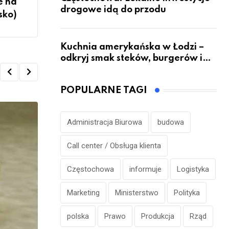
e na
drogowe idą do przodu
sko)
Kuchnia amerykańska w Łodzi –
odkryj smak steków, burgerów i
grillowanych specjałów
POPULARNE TAGI
Administracja Biurowa
budowa
Call center / Obsługa klienta
Częstochowa
informuje
Logistyka
Marketing
Ministerstwo
Polityka
polska
Prawo
Produkcja
Rząd