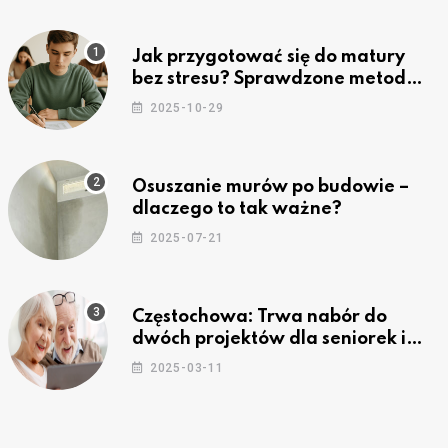
Jak przygotować się do matury
bez stresu? Sprawdzone metody
nauki z kursów w Częstochowie
2025-10-29
Osuszanie murów po budowie –
dlaczego to tak ważne?
2025-07-21
Częstochowa: Trwa nabór do
dwóch projektów dla seniorek i
seniorów
2025-03-11