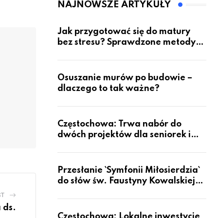
pacjentów?
NAJNOWSZE ARTYKUŁY
via
Email
Jak przygotować się do matury
bez stresu? Sprawdzone metody
nauki z kursów w Częstochowie
Osuszanie murów po budowie –
dlaczego to tak ważne?
Częstochowa: Trwa nabór do
dwóch projektów dla seniorek i
seniorów
Przesłanie `Symfonii Miłosierdzia`
do słów św. Faustyny Kowalskiej
dotrze do ok. 6 mld ludzi na Ziemi
ST
 ds.
Częstochowa: Lokalne inwestycje