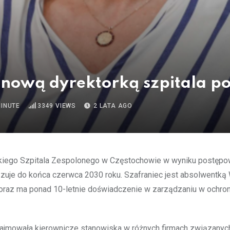
nową dyrektorką szpitala p
MINUTE
3349
VIEWS
2 LATA AGO
skiego Szpitala Zespolonego w Częstochowie w wyniku postępo
ązuje do końca czerwca 2030 roku. Szafraniec jest absolwentką
 oraz ma ponad 10-letnie doświadczenie w zarządzaniu w ochro
 zajmowała kierownicze stanowiska w różnych firmach związanyc