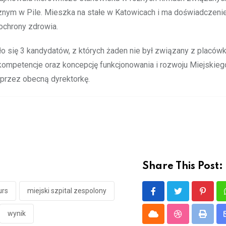
cznym w Pile. Mieszka na stałe w Katowicach i ma doświadczeni
 ochrony zdrowia.
ło się 3 kandydatów, z których żaden nie był związany z placów
kompetencje oraz koncepcję funkcjonowania i rozwoju Miejskieg
 przez obecną dyrektorkę.
Share This Post:
urs
miejski szpital zespolony
Pinter
wynik
Cloud
StumbleUpon
Print