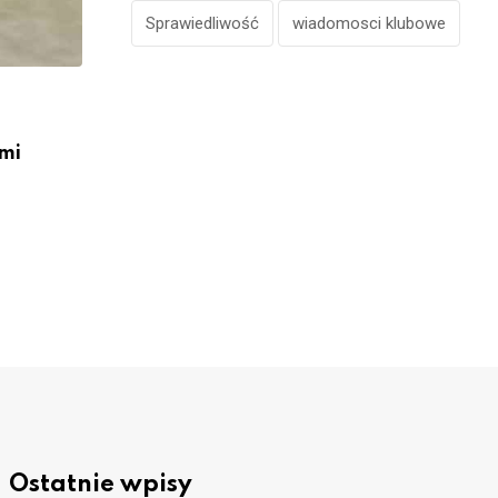
Sprawiedliwość
wiadomosci klubowe
POLITYKA
Częstochowa: Wykorzystać kontakty i at
lokalizacji
mi
2024-10-25
Ostatnie wpisy