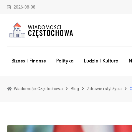
Skip
2026-08-08
to
content
Biznes I Finanse
Polityka
Ludzie I Kultura
N
Wiadomości Częstochowa
Blog
Zdrowie i styl życia
C