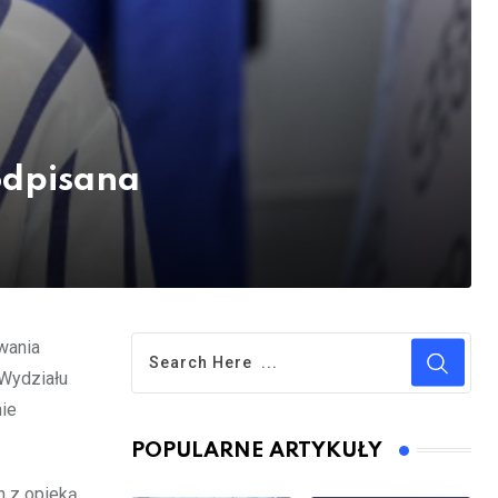
odpisana
wania
 Wydziału
nie
POPULARNE ARTYKUŁY
h z opieką