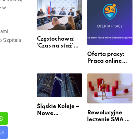
e w
kami
Częstochowa:
o Szpitala
`Czas na staż`
andndash;
Oferta pracy:
ruszył nabór
Praca online
Dodatkowa
(Zawiercie)
Śląskie Koleje –
Rewolucyjne
Nowe
leczenie SMA –
Możliwości
est
Whatsapp
jak wygląda
Podróżowania
przyszłość dla
Share