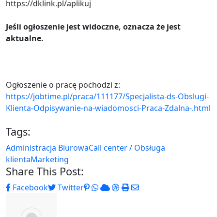
https://dklink.pl/aplikuj
Jeśli ogłoszenie jest widoczne, oznacza że jest
aktualne.
Ogłoszenie o pracę pochodzi z:
https://jobtime.pl/praca/111177/Specjalista-ds-Obslugi-
Klienta-Odpisywanie-na-wiadomosci-Praca-Zdalna-.html
Tags:
Administracja Biurowa
Call center / Obsługa
klienta
Marketing
Share This Post:
Pinterest
Whatsapp
Cloud
StumbleUpon
Print
Share
Facebook
Twitter
via
Email