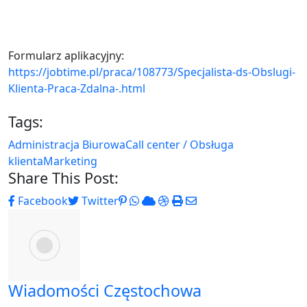
Formularz aplikacyjny:
https://jobtime.pl/praca/108773/Specjalista-ds-Obslugi-
Klienta-Praca-Zdalna-.html
Tags:
Administracja Biurowa
Call center / Obsługa
klienta
Marketing
Share This Post:
Pinterest
Whatsapp
Cloud
StumbleUpon
Print
Share
Facebook
Twitter
via
Email
Wiadomości Częstochowa