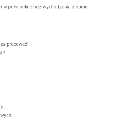
w pełni online bez wychodzenia z domu.
cesz pracować!
ku!
m.
owych.