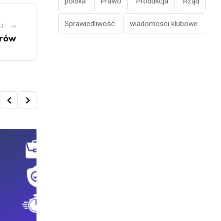
polska
Prawo
Produkcja
Rząd
Sprawiedliwość
wiadomosci klubowe
ST
erów