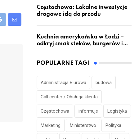
Częstochowa: Lokalne inwestycje
drogowe idą do przodu
eUpon
Print
Share
via
Kuchnia amerykańska w Łodzi –
Email
odkryj smak steków, burgerów i
grillowanych specjałów
POPULARNE TAGI
Administracja Biurowa
budowa
Call center / Obsługa klienta
Częstochowa
informuje
Logistyka
Marketing
Ministerstwo
Polityka