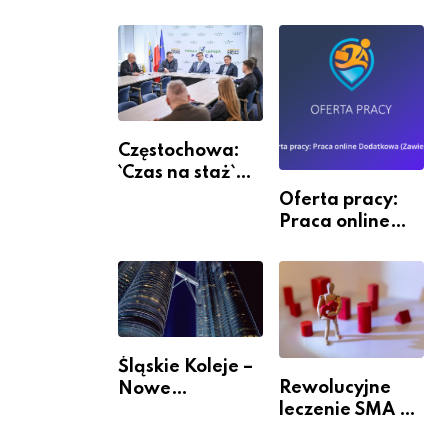
Częstochowa:
`Czas na staż`
andndash;
Oferta pracy:
ruszył nabór
Praca online
Dodatkowa
(Zawiercie)
Śląskie Koleje –
Rewolucyjne
Nowe
leczenie SMA –
Możliwości
jak wygląda
Podróżowania