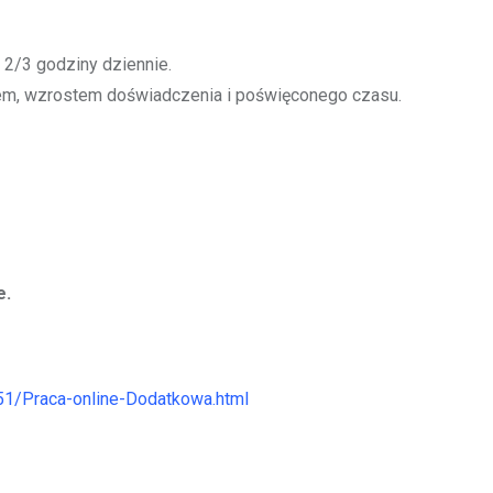
 2/3 godziny dziennie.
em, wzrostem doświadczenia i poświęconego czasu.
e.
851/Praca-online-Dodatkowa.html