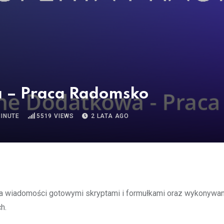
a – Praca Radomsko
MINUTE
5519
VIEWS
2 LATA AGO
 na wiadomości gotowymi skryptami i formułkami oraz wykonywa
h.