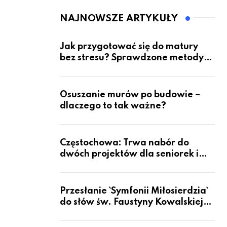
przyszłość dla
pacjentów?
NAJNOWSZE ARTYKUŁY
Jak przygotować się do matury
bez stresu? Sprawdzone metody
nauki z kursów w Częstochowie
Osuszanie murów po budowie –
dlaczego to tak ważne?
Częstochowa: Trwa nabór do
dwóch projektów dla seniorek i
seniorów
Przesłanie `Symfonii Miłosierdzia`
do słów św. Faustyny Kowalskiej
dotrze do ok. 6 mld ludzi na Ziemi