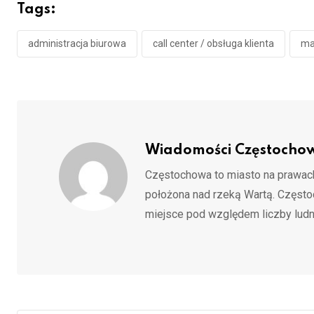
Tags:
administracja biurowa
call center / obsługa klienta
ma
Wiadomości Częstocho
Częstochowa to miasto na prawach
położona nad rzeką Wartą. Częst
miejsce pod względem liczby ludn