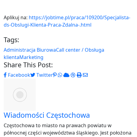
Aplikuj na:
https://jobtime.pl/praca/109200/Specjalista-
ds-Obslugi-Klienta-Praca-Zdalna-.html
Tags:
Administracja Biurowa
Call center / Obsługa
klienta
Marketing
Share This Post:
Pinterest
Whatsapp
Cloud
StumbleUpon
Print
Share
Facebook
Twitter
via
Email
Wiadomości Częstochowa
Częstochowa to miasto na prawach powiatu w
północnej części województwa śląskiego. Jest położona