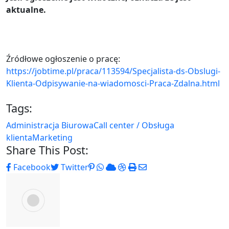
aktualne.
Źródłowe ogłoszenie o pracę:
https://jobtime.pl/praca/113594/Specjalista-ds-Obslugi-
Klienta-Odpisywanie-na-wiadomosci-Praca-Zdalna.html
Tags:
Administracja Biurowa
Call center / Obsługa
klienta
Marketing
Share This Post:
Pinterest
Whatsapp
Cloud
StumbleUpon
Print
Share
Facebook
Twitter
via
Email